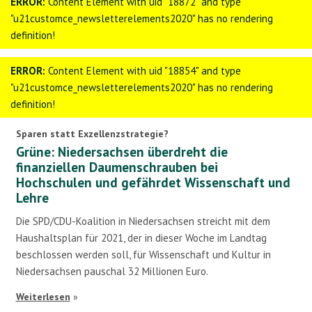
ERROR:
Content Element with uid "18872" and type
"u21customce_newsletterelements2020" has no rendering
definition!
ERROR:
Content Element with uid "18854" and type
"u21customce_newsletterelements2020" has no rendering
definition!
Sparen statt Exzellenzstrategie?
Grüne: Niedersachsen überdreht die
finanziellen Daumenschrauben bei
Hochschulen und gefährdet Wissenschaft und
Lehre
Die SPD/CDU-Koalition in Niedersachsen streicht mit dem
Haushaltsplan für 2021, der in dieser Woche im Landtag
beschlossen werden soll, für Wissenschaft und Kultur in
Niedersachsen pauschal 32 Millionen Euro.
Weiterlesen
»