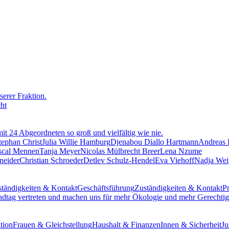
erer Fraktion.
cht
mit 24 Abgeordneten so groß und vielfältig wie nie.
tephan Christ
Julia Willie Hamburg
Djenabou Diallo Hartmann
Andreas
scal Mennen
Tanja Meyer
Nicolas Mülbrecht Breer
Lena Nzume
neider
Christian Schroeder
Detlev Schulz-Hendel
Eva Viehoff
Nadja Wei
tändigkeiten & Kontakt
Geschäftsführung
Zuständigkeiten & Kontakt
Pr
ndtag vertreten und machen uns für mehr Ökologie und mehr Gerechtigk
tion
Frauen & Gleichstellung
Haushalt & Finanzen
Innen & Sicherheit
Ju