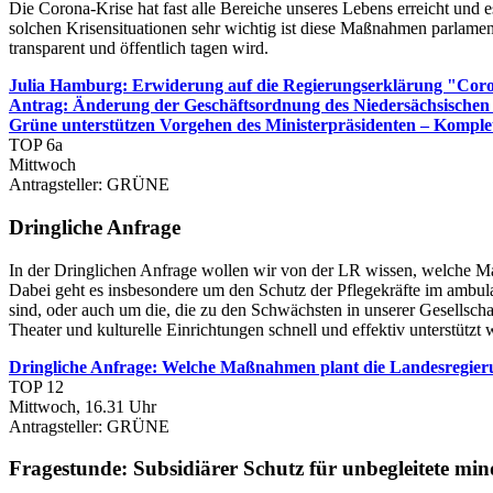
Die Corona-Krise hat fast alle Bereiche unseres Lebens erreicht und 
solchen Krisensituationen sehr wichtig ist diese Maßnahmen parlamen
transparent und öffentlich tagen wird.
Julia Hamburg: Erwiderung auf die Regierungserklärung "Coro
Antrag: Änderung der Geschäftsordnung des Niedersächsischen
Grüne unterstützen Vorgehen des Ministerpräsidenten – Komple
TOP 6a
Mittwoch
Antragsteller: GRÜNE
Dringliche Anfrage
In der Dringlichen Anfrage wollen wir von der LR wissen, welche Maß
Dabei geht es insbesondere um den Schutz der Pflegekräfte im ambula
sind, oder auch um die, die zu den Schwächsten in unserer Gesellsc
Theater und kulturelle Einrichtungen schnell und effektiv unterstützt 
Dringliche Anfrage: Welche Maßnahmen plant die Landesregieru
TOP 12
Mittwoch, 16.31 Uhr
Antragsteller: GRÜNE
Fragestunde
:
Subsidiärer Schutz für unbegleitete min