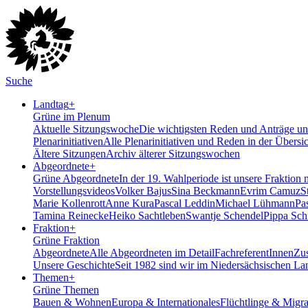
Suche
Landtag
+
Grüne im Plenum
Aktuelle Sitzungswoche
Die wichtigsten Reden und Anträge uns
Plenarinitiativen
Alle Plenarinitiativen und Reden in der Übersi
Ältere Sitzungen
Archiv älterer Sitzungswochen
Abgeordnete
+
Grüne Abgeordnete
In der 19. Wahlperiode ist unsere Fraktion 
Vorstellungsvideos
Volker Bajus
Sina Beckmann
Evrim Camuz
S
Marie Kollenrott
Anne Kura
Pascal Leddin
Michael Lühmann
Pa
Tamina Reinecke
Heiko Sachtleben
Swantje Schendel
Pippa Sch
Fraktion
+
Grüne Fraktion
Abgeordnete
Alle Abgeordneten im Detail
FachreferentInnen
Zus
Unsere Geschichte
Seit 1982 sind wir im Nieder­sächsischen La
Themen
+
Grüne Themen
Bauen & Wohnen
Europa & Internationales
Flüchtlinge & Migra