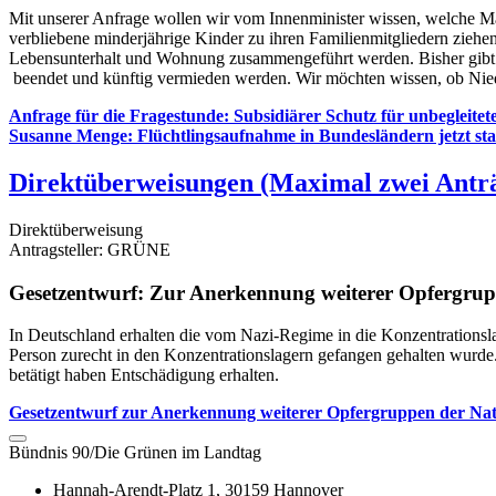
Mit unserer Anfrage wollen wir vom Innenminister wissen, welche Ma
verbliebene minderjährige Kinder zu ihren Familienmitgliedern ziehe
Lebensunterhalt und Wohnung zusammengeführt werden. Bisher gibt es
beendet und künftig vermieden werden. Wir möchten wissen, ob Niede
Anfrage für die Fragestunde: Subsidiärer Schutz für unbegleitet
Susanne Menge: Flüchtlingsaufnahme in Bundesländern jetzt start
Direktüberweisungen (Maximal zwei Anträ
Direktüberweisung
Antragsteller: GRÜNE
Gesetzentwurf
:
Zur Anerkennung weiterer Opfergruppe
In Deutschland erhalten die vom Nazi-Regime in die Konzentrations
Person zurecht in den Konzentrationslagern gefangen gehalten wurde. W
betätigt haben Entschädigung erhalten.
Gesetzentwurf zur Anerkennung weiterer Opfergruppen der Natio
Bündnis 90/Die Grünen im Landtag
Hannah-Arendt-Platz 1, 30159 Hannover