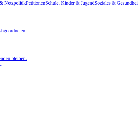
& Netzpolitik
Petitionen
Schule, Kinder & Jugend
Soziales & Gesundhei
Abgeordneten.
nden bleiben.
..