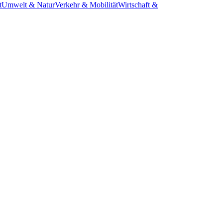
t
Umwelt & Natur
Verkehr & Mobilität
Wirtschaft &