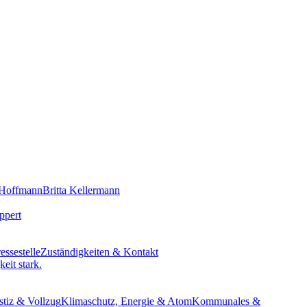
 Hoffmann
Britta Kellermann
ppert
essestelle
Zuständigkeiten & Kontakt
eit stark.
stiz & Vollzug
Klimaschutz, Energie & Atom
Kommunales &