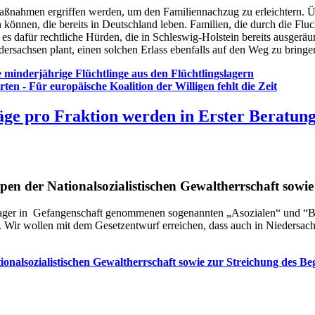
ßnahmen ergriffen werden, um den Familiennachzug zu erleichtern. Üb
n können, die bereits in Deutschland leben. Familien, die durch die Fl
 dafür rechtliche Hürden, die in Schleswig-Holstein bereits ausgerä
rsachsen plant, einen solchen Erlass ebenfalls auf den Weg zu bringe
e minderjährige Flüchtlinge aus den Flüchtlingslagern
en - Für europäische Koalition der Willigen fehlt die Zeit
ge pro Fraktion werden in Erster Beratung
n der Nationalsozialistischen Gewaltherrschaft sowie 
lager in Gefangenschaft genommenen sogenannten „Asozialen“ und “Be
ir wollen mit dem Gesetzentwurf erreichen, dass auch in Niedersachsen 
nalsozialistischen Gewaltherrschaft sowie zur Streichung des Beg