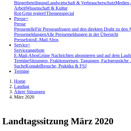
Bürgerbeteiligung
Landwirtschaft & Verbraucherschutz
Medien 
Arbeit
Wissenschaft & Kultur
Rot-Grün regiert!
Themenspecial
Presse
+
Presse
Pressestelle
Für Presseanfragen und den direkten Draht zu den 
Pressemeldungen
Alle Pressemeldungen in der Übersicht
Pressefotos
E-Mail Abos
Service
+
Serviceangebote
E-Mail-Abos
Grüne Nachrichten abonnieren und auf dem Laufe
Termine
Sitzungen, Fraktionsreisen, Tagungen, Fachgespräche .
Suche
Kontakt
Besuche, Praktika & FSJ
Termine
Home
Landtag
Ältere Sitzungen
März 2020
Landtagssitzung März 2020