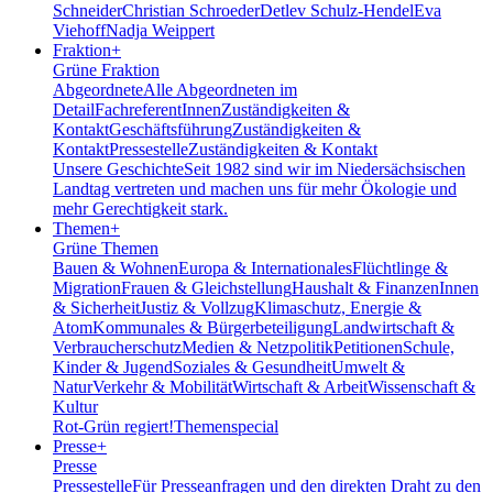
Schneider
Christian Schroeder
Detlev Schulz-Hendel
Eva
Viehoff
Nadja Weippert
Fraktion
+
Grüne Fraktion
Abgeordnete
Alle Abgeordneten im
Detail
FachreferentInnen
Zuständigkeiten &
Kontakt
Geschäftsführung
Zuständigkeiten &
Kontakt
Pressestelle
Zuständigkeiten & Kontakt
Unsere Geschichte
Seit 1982 sind wir im Nieder­sächsischen
Landtag vertreten und machen uns für mehr Ökologie und
mehr Gerechtigkeit stark.
Themen
+
Grüne Themen
Bauen & Wohnen
Europa & Internationales
Flüchtlinge &
Migration
Frauen & Gleichstellung
Haushalt & Finanzen
Innen
& Sicherheit
Justiz & Vollzug
Klimaschutz, Energie &
Atom
Kommunales & Bürgerbeteiligung
Landwirtschaft &
Verbraucherschutz
Medien & Netzpolitik
Petitionen
Schule,
Kinder & Jugend
Soziales & Gesundheit
Umwelt &
Natur
Verkehr & Mobilität
Wirtschaft & Arbeit
Wissenschaft &
Kultur
Rot-Grün regiert!
Themenspecial
Presse
+
Presse
Pressestelle
Für Presseanfragen und den direkten Draht zu den