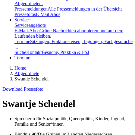
Abgeordneten.
Pressemeldungen
Alle Pressemeldungen in der Übersicht
Pressefotos
E-Mail Abos
Service
+
Serviceangebote
E-Mail-Abos
Grüne Nachrichten abonnieren und auf dem
Laufenden bleiben.
Termine
Sitzungen, Fraktionsreisen, Tagungen, Fachgespräche
...
Suche
Kontakt
Besuche, Praktika & FSJ
Termine
Home
Abgeordnete
Swantje Schendel
Download Pressefoto
Swantje Schendel
Sprecherin für Sozialpolitik, Queerpolitik, Kinder, Jugend,
Familie und Senior*innen
Bündnis 90/Die Grünen im Landtag Niedersachsen