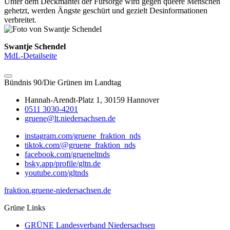
Unter dem Deckmantel der Fürsorge wird gegen queere Menschen
gehetzt, werden Ängste geschürt und gezielt Desinformationen
verbreitet.
Swantje Schendel
MdL-Detailseite
Bündnis 90/Die Grünen im Landtag
Hannah-Arendt-Platz 1, 30159 Hannover
0511 3030-4201
gruene@lt.niedersachsen.de
instagram.com/gruene_fraktion_nds
tiktok.com/@gruene_fraktion_nds
facebook.com/grueneltnds
bsky.app/profile/gltn.de
youtube.com/gltnds
fraktion.gruene-niedersachsen.de
Grüne Links
GRÜNE Landesverband Niedersachsen