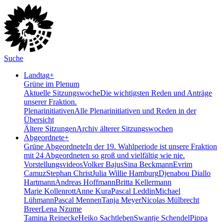
Suche
Landtag
+
Grüne im Plenum
Aktuelle Sitzungswoche
Die wichtigsten Reden und Anträge
unserer Fraktion.
Plenarinitiativen
Alle Plenarinitiativen und Reden in der
Übersicht
Ältere Sitzungen
Archiv älterer Sitzungswochen
Abgeordnete
+
Grüne Abgeordnete
In der 19. Wahlperiode ist unsere Fraktion
mit 24 Abgeordneten so groß und vielfältig wie nie.
Vorstellungsvideos
Volker Bajus
Sina Beckmann
Evrim
Camuz
Stephan Christ
Julia Willie Hamburg
Djenabou Diallo
Hartmann
Andreas Hoffmann
Britta Kellermann
Marie Kollenrott
Anne Kura
Pascal Leddin
Michael
Lühmann
Pascal Mennen
Tanja Meyer
Nicolas Mülbrecht
Breer
Lena Nzume
Tamina Reinecke
Heiko Sachtleben
Swantje Schendel
Pippa