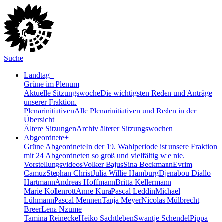
Suche
Landtag
+
Grüne im Plenum
Aktuelle Sitzungswoche
Die wichtigsten Reden und Anträge
unserer Fraktion.
Plenarinitiativen
Alle Plenarinitiativen und Reden in der
Übersicht
Ältere Sitzungen
Archiv älterer Sitzungswochen
Abgeordnete
+
Grüne Abgeordnete
In der 19. Wahlperiode ist unsere Fraktion
mit 24 Abgeordneten so groß und vielfältig wie nie.
Vorstellungsvideos
Volker Bajus
Sina Beckmann
Evrim
Camuz
Stephan Christ
Julia Willie Hamburg
Djenabou Diallo
Hartmann
Andreas Hoffmann
Britta Kellermann
Marie Kollenrott
Anne Kura
Pascal Leddin
Michael
Lühmann
Pascal Mennen
Tanja Meyer
Nicolas Mülbrecht
Breer
Lena Nzume
Tamina Reinecke
Heiko Sachtleben
Swantje Schendel
Pippa