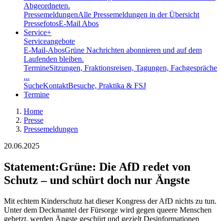
Abgeordneten.
Pressemeldungen
Alle Pressemeldungen in der Übersicht
Pressefotos
E-Mail Abos
Service
+
Serviceangebote
E-Mail-Abos
Grüne Nachrichten abonnieren und auf dem
Laufenden bleiben.
Termine
Sitzungen, Fraktionsreisen, Tagungen, Fachgespräche
...
Suche
Kontakt
Besuche, Praktika & FSJ
Termine
Home
Presse
Pressemeldungen
20.06.2025
Statement
:
Grüne: Die AfD redet von
Schutz – und schürt doch nur Ängste
Mit echtem Kinderschutz hat dieser Kongress der AfD nichts zu tun.
Unter dem Deckmantel der Fürsorge wird gegen queere Menschen
gehetzt, werden Ängste geschürt und gezielt Desinformationen