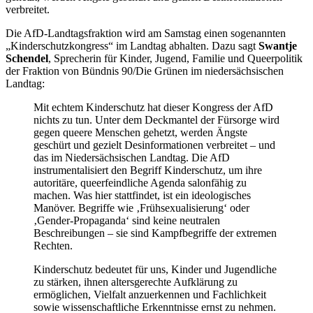
verbreitet.
Die AfD-Landtagsfraktion wird am Samstag einen sogenannten
„Kinderschutzkongress“ im Landtag abhalten. Dazu sagt
Swantje
Schendel
, Sprecherin für Kinder, Jugend, Familie und Queerpolitik
der Fraktion von Bündnis 90/Die Grünen im niedersächsischen
Landtag:
Mit echtem Kinderschutz hat dieser Kongress der AfD
nichts zu tun. Unter dem Deckmantel der Fürsorge wird
gegen queere Menschen gehetzt, werden Ängste
geschürt und gezielt Desinformationen verbreitet – und
das im Niedersächsischen Landtag. Die AfD
instrumentalisiert den Begriff Kinderschutz, um ihre
autoritäre, queerfeindliche Agenda salonfähig zu
machen. Was hier stattfindet, ist ein ideologisches
Manöver. Begriffe wie ‚Frühsexualisierung‘ oder
‚Gender-Propaganda‘ sind keine neutralen
Beschreibungen – sie sind Kampfbegriffe der extremen
Rechten.
Kinderschutz bedeutet für uns, Kinder und Jugendliche
zu stärken, ihnen altersgerechte Aufklärung zu
ermöglichen, Vielfalt anzuerkennen und Fachlichkeit
sowie wissenschaftliche Erkenntnisse ernst zu nehmen.