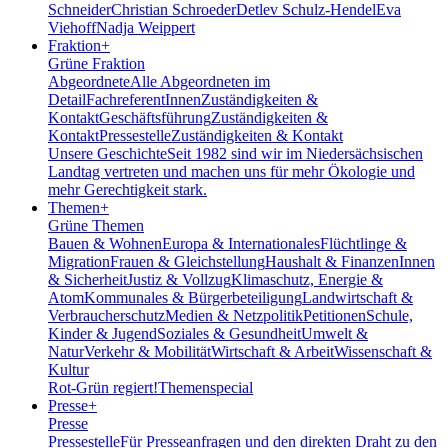
Schneider
Christian Schroeder
Detlev Schulz-Hendel
Eva
Viehoff
Nadja Weippert
Fraktion
+
Grüne Fraktion
Abgeordnete
Alle Abgeordneten im
Detail
FachreferentInnen
Zuständigkeiten &
Kontakt
Geschäftsführung
Zuständigkeiten &
Kontakt
Pressestelle
Zuständigkeiten & Kontakt
Unsere Geschichte
Seit 1982 sind wir im Nieder­sächsischen
Landtag vertreten und machen uns für mehr Ökologie und
mehr Gerechtigkeit stark.
Themen
+
Grüne Themen
Bauen & Wohnen
Europa & Internationales
Flüchtlinge &
Migration
Frauen & Gleichstellung
Haushalt & Finanzen
Innen
& Sicherheit
Justiz & Vollzug
Klimaschutz, Energie &
Atom
Kommunales & Bürgerbeteiligung
Landwirtschaft &
Verbraucherschutz
Medien & Netzpolitik
Petitionen
Schule,
Kinder & Jugend
Soziales & Gesundheit
Umwelt &
Natur
Verkehr & Mobilität
Wirtschaft & Arbeit
Wissenschaft &
Kultur
Rot-Grün regiert!
Themenspecial
Presse
+
Presse
Pressestelle
Für Presseanfragen und den direkten Draht zu den