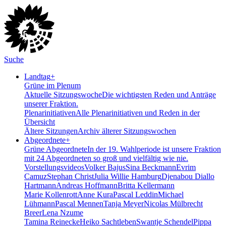
Suche
Landtag
+
Grüne im Plenum
Aktuelle Sitzungswoche
Die wichtigsten Reden und Anträge
unserer Fraktion.
Plenarinitiativen
Alle Plenarinitiativen und Reden in der
Übersicht
Ältere Sitzungen
Archiv älterer Sitzungswochen
Abgeordnete
+
Grüne Abgeordnete
In der 19. Wahlperiode ist unsere Fraktion
mit 24 Abgeordneten so groß und vielfältig wie nie.
Vorstellungsvideos
Volker Bajus
Sina Beckmann
Evrim
Camuz
Stephan Christ
Julia Willie Hamburg
Djenabou Diallo
Hartmann
Andreas Hoffmann
Britta Kellermann
Marie Kollenrott
Anne Kura
Pascal Leddin
Michael
Lühmann
Pascal Mennen
Tanja Meyer
Nicolas Mülbrecht
Breer
Lena Nzume
Tamina Reinecke
Heiko Sachtleben
Swantje Schendel
Pippa