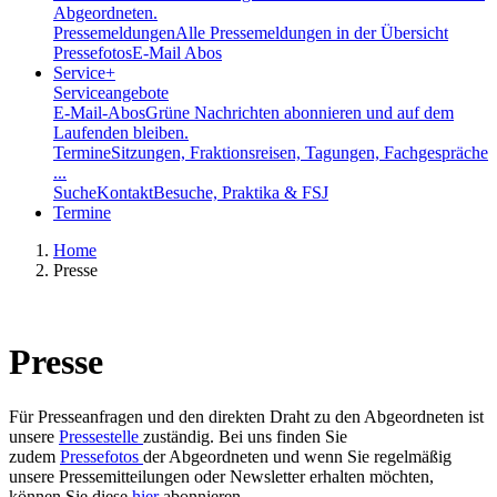
Abgeordneten.
Pressemeldungen
Alle Pressemeldungen in der Übersicht
Pressefotos
E-Mail Abos
Service
+
Serviceangebote
E-Mail-Abos
Grüne Nachrichten abonnieren und auf dem
Laufenden bleiben.
Termine
Sitzungen, Fraktionsreisen, Tagungen, Fachgespräche
...
Suche
Kontakt
Besuche, Praktika & FSJ
Termine
Home
Presse
Presse
Für Presseanfragen und den direkten Draht zu den Abgeordneten ist
unsere
Pressestelle
zuständig. Bei uns finden Sie
zudem
Pressefotos
der Abgeordneten und wenn Sie regelmäßig
unsere Pressemitteilungen oder Newsletter erhalten möchten,
können Sie diese
hier
abonnieren.