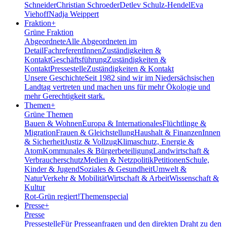
Schneider
Christian Schroeder
Detlev Schulz-Hendel
Eva
Viehoff
Nadja Weippert
Fraktion
+
Grüne Fraktion
Abgeordnete
Alle Abgeordneten im
Detail
FachreferentInnen
Zuständigkeiten &
Kontakt
Geschäftsführung
Zuständigkeiten &
Kontakt
Pressestelle
Zuständigkeiten & Kontakt
Unsere Geschichte
Seit 1982 sind wir im Nieder­sächsischen
Landtag vertreten und machen uns für mehr Ökologie und
mehr Gerechtigkeit stark.
Themen
+
Grüne Themen
Bauen & Wohnen
Europa & Internationales
Flüchtlinge &
Migration
Frauen & Gleichstellung
Haushalt & Finanzen
Innen
& Sicherheit
Justiz & Vollzug
Klimaschutz, Energie &
Atom
Kommunales & Bürgerbeteiligung
Landwirtschaft &
Verbraucherschutz
Medien & Netzpolitik
Petitionen
Schule,
Kinder & Jugend
Soziales & Gesundheit
Umwelt &
Natur
Verkehr & Mobilität
Wirtschaft & Arbeit
Wissenschaft &
Kultur
Rot-Grün regiert!
Themenspecial
Presse
+
Presse
Pressestelle
Für Presseanfragen und den direkten Draht zu den