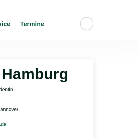
vice
Termine
Suche
ie Hamburg
identin
Hannover
.de