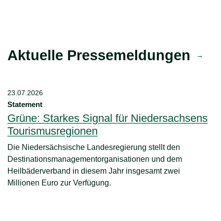
Aktuelle Pressemeldungen
23.07.2026
10
Statement
S
Grüne: Starkes Signal für Niedersachsens
G
Tourismusregionen
P
Die Niedersächsische Landesregierung stellt den
P
Destinationsmanagementorganisationen und dem
we
Heilbäderverband in diesem Jahr insgesamt zwei
Ar
Millionen Euro zur Verfügung.
fa
di