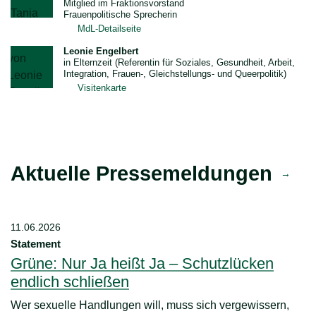
Mitglied im Fraktionsvorstand
Frauenpolitische Sprecherin
MdL-Detailseite
Leonie Engelbert
in Elternzeit (Referentin für Soziales, Gesundheit, Arbeit,
Integration, Frauen-, Gleichstellungs- und Queerpolitik)
Visitenkarte
Aktuelle Pressemeldungen
11.06.2026
06
Statement
S
Grüne: Nur Ja heißt Ja – Schutzlücken
G
endlich schließen
D
Wer sexuelle Handlungen will, muss sich vergewissern,
H