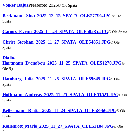
Volker Bajus
Pressefoto 2025
© Ole Spata
Beckmann_Sina_2025_12_15_SPATA_OLE57796.JPG
© Ole
Spata
Camuz_Evrim_2025_11_24_SPATA_OLE58585.JPG
© Ole Spata
Christ_Stephan_2025_11_27_SPATA_OLE54851.JPG
© Ole
Spata
Diallo-
Hartmann_Djenabou_2025_11_25_SPATA_OLE51270.JPG
©
Ole Spata
Hamburg_Julia_2025_11_25_SPATA_OLE59645.JPG
© Ole
Spata
Hoffmann_Andreas_2025_11_25_SPATA_OLE51521.JPG
© Ole
Spata
Kellermann_Britta_2025_11_24_SPATA_OLE58966.JPG
© Ole
Spata
Kollenrott_Marie_2025_11_27_SPATA_OLE53104.JPG
© Ole