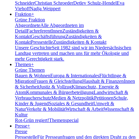
Schneider
Christian Schroeder
Detlev Schulz-Hendel
Eva
Viehoff
Nadja Weippert
Fraktion
+
Grüne Fraktion
Abgeordnete
Alle Abgeordneten im
Detail
FachreferentInnen
Zuständigkeiten &
Kontakt
Geschäftsführung
Zuständigkeiten &
Kontakt
Pressestelle
Zuständigkeiten & Kontakt
Unsere Geschichte
Seit 1982 sind wir im Nieder­sächsischen
Landtag vertreten und machen uns für mehr Ökologie und
mehr Gerechtigkeit stark.
Themen
+
Grüne Themen
Bauen & Wohnen
Europa & Internationales
Flüchtlinge &
Migration
Frauen & Gleichstellung
Haushalt & Finanzen
Innen
& Sicherheit
Justiz & Vollzug
Klimaschutz, Energie &
Atom
Kommunales & Bürgerbeteiligung
Landwirtschaft &
Verbraucherschutz
Medien & Netzpolitik
Petitionen
Schule,
Kinder & Jugend
Soziales & Gesundheit
Umwelt &
Natur
Verkehr & Mobilität
Wirtschaft & Arbeit
Wissenschaft &
Kultur
Rot-Grün regiert!
Themenspecial
Presse
+
Presse
Pressestelle
Für Presseanfragen und den direkten Draht zu den