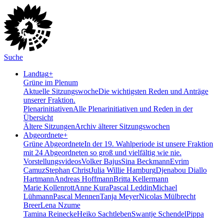
Suche
Landtag
+
Grüne im Plenum
Aktuelle Sitzungswoche
Die wichtigsten Reden und Anträge
unserer Fraktion.
Plenarinitiativen
Alle Plenarinitiativen und Reden in der
Übersicht
Ältere Sitzungen
Archiv älterer Sitzungswochen
Abgeordnete
+
Grüne Abgeordnete
In der 19. Wahlperiode ist unsere Fraktion
mit 24 Abgeordneten so groß und vielfältig wie nie.
Vorstellungsvideos
Volker Bajus
Sina Beckmann
Evrim
Camuz
Stephan Christ
Julia Willie Hamburg
Djenabou Diallo
Hartmann
Andreas Hoffmann
Britta Kellermann
Marie Kollenrott
Anne Kura
Pascal Leddin
Michael
Lühmann
Pascal Mennen
Tanja Meyer
Nicolas Mülbrecht
Breer
Lena Nzume
Tamina Reinecke
Heiko Sachtleben
Swantje Schendel
Pippa