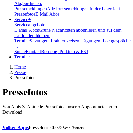
Abgeordneten.
Pressemeldungen
Alle Pressemeldungen in der Übersicht
Pressefotos
E-Mail Abos
Service
+
Serviceangebote
E-Mail-Abos
Grüne Nachrichten abonnieren und auf dem
Laufenden bleiben.
Termine
Sitzungen, Fraktionsreisen, Tagungen, Fachgespräche
...
Suche
Kontakt
Besuche, Praktika & FSJ
Termine
Home
Presse
Pressefotos
Pressefotos
Von A bis Z. Aktuelle Pressefotos unserer Abgeordneten zum
Download.
Volker Bajus
Pressefoto 2023
© Sven Brauers