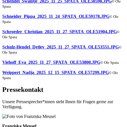
Schendel_Swantje_2025_11_25_SPATA_OLE50598.JPG
© Ole
Spata
Schneider_Pippa_2025_11_24_SPATA_OLE59178.JPG
© Ole
Spata
Schroeder_Christian_2025_11_27_SPATA_OLE51904.JPG
©
Ole Spata
Schulz-Hendel_Detlev_2025_11_27_SPATA_OLE53551.JPG
©
Ole Spata
Viehoff_Eva_2025_11_27_SPATA_OLE53800.JPG
© Ole Spata
Weippert_Nadja_2025_12_15_SPATA_OLE57299.JPG
© Ole
Spata
Pressekontakt
Unsere Pressesprecher*innen steht Ihnen für Fragen gerne zur
Verfügung.
Franziska Meusel