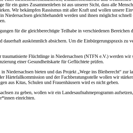
lage für ein gutes Zusammenleben ist aus unserer Sicht, dass alle Men
rken. Wir bekämpfen Rassismus mit aller Kraft und wollen unsere Einw
n Niedersachsen gleichbehandelt werden und ihnen möglichst schnell e
en.
gungen für die gleichberechtigte Teilhabe in verschiedenen Bereichen d
nd dauerhaft auskömmlich absichern. Um die Einbürgerungspraxis zu v
 traumatisierte Flüchtlinge in Niedersachsen (NTFN e.V.) werden wir s
zierung einer Gesundheitskarte für Geflüchtete prüfen.
n Niedersachsen bieten und das Projekt „Wege ins Bleiberecht“ zur l
t der Härtefallkommission und der Fachberatungsstelle wollen wir stä
gen aus Kitas, Schulen und Frauenhäusern wird es nicht geben.
sachsen zu geben, wollen wir ein Landesaufnahmeprogramm aufsetzen, 
*innen einrichten.