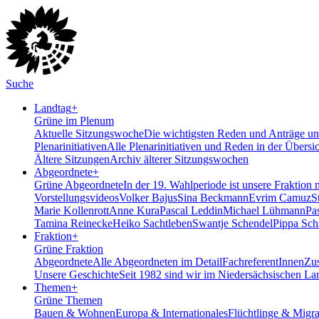
Suche
Landtag
+
Grüne im Plenum
Aktuelle Sitzungswoche
Die wichtigsten Reden und Anträge uns
Plenarinitiativen
Alle Plenarinitiativen und Reden in der Übersi
Ältere Sitzungen
Archiv älterer Sitzungswochen
Abgeordnete
+
Grüne Abgeordnete
In der 19. Wahlperiode ist unsere Fraktion 
Vorstellungsvideos
Volker Bajus
Sina Beckmann
Evrim Camuz
S
Marie Kollenrott
Anne Kura
Pascal Leddin
Michael Lühmann
Pa
Tamina Reinecke
Heiko Sachtleben
Swantje Schendel
Pippa Sch
Fraktion
+
Grüne Fraktion
Abgeordnete
Alle Abgeordneten im Detail
FachreferentInnen
Zus
Unsere Geschichte
Seit 1982 sind wir im Nieder­sächsischen La
Themen
+
Grüne Themen
Bauen & Wohnen
Europa & Internationales
Flüchtlinge & Migra