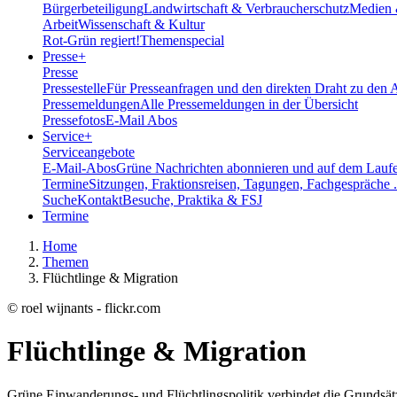
Bürgerbeteiligung
Landwirtschaft & Verbraucherschutz
Medien 
Arbeit
Wissenschaft & Kultur
Rot-Grün regiert!
Themenspecial
Presse
+
Presse
Pressestelle
Für Presseanfragen und den direkten Draht zu den 
Pressemeldungen
Alle Pressemeldungen in der Übersicht
Pressefotos
E-Mail Abos
Service
+
Serviceangebote
E-Mail-Abos
Grüne Nachrichten abonnieren und auf dem Laufe
Termine
Sitzungen, Fraktionsreisen, Tagungen, Fachgespräche .
Suche
Kontakt
Besuche, Praktika & FSJ
Termine
Home
Themen
Flüchtlinge & Migration
© roel wijnants - flickr.com
Flüchtlinge & Migration
Grüne Einwanderungs- und Flüchtlingspolitik verbindet die Grundsätze