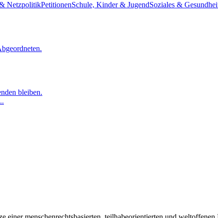
& Netzpolitik
Petitionen
Schule, Kinder & Jugend
Soziales & Gesundhei
Abgeordneten.
nden bleiben.
..
 einer menschenrechtsbasierten, teilhabeorientierten und weltoffenen P