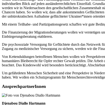
individuellen Blick auf jeden ausländerrechtlichen Einzelfall. Grund
werden wir in Niedersachsen den gesellschaftlichen Zusammenhalt stä
Chancen haben. So wollen wir, dass alle ankommenden Geflüchteten i
der unbürokratischen Aufnahme geflüchteter Ukrainer*innen orientier
Mit einem Teilhabe- und Partizipationsgesetz schaffen wir gute Bedin
Die Finanzierung der Migrationsberatungen wollen wir verstetigen u
Einbürgerungsberatung etablieren.
Die psychosoziale Versorgung für Geflüchtete durch das Netzwerk für
Zugang zu medizinischer Versorgung zu sichern, werden wir die Finan
Von Kettenduldungen betroffenen Menschen wollen wir Perspektiven i
humanitäres Bleiberecht für Opfer rechter Gewalt prüfen. Die Arbei
beachtet. Das Kindeswohl wird besonders berücksichtigt. Abschiebun
Um gefährdeten Menschen Sicherheit und eine Perspektive in Nieder
haben. Wir wollen ein Schutzprogramm für Menschenrechtsverteidiger
AnsprechpartnerInnen
Djenabou Diallo Hartmann