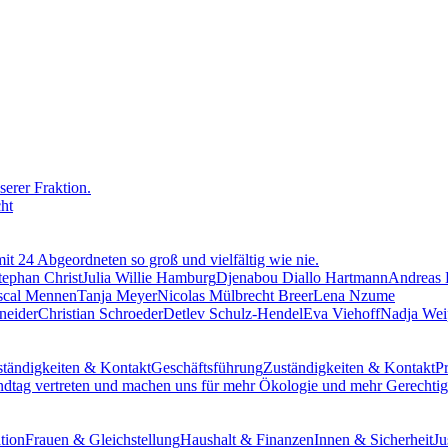
erer Fraktion.
cht
mit 24 Abgeordneten so groß und vielfältig wie nie.
tephan Christ
Julia Willie Hamburg
Djenabou Diallo Hartmann
Andreas
scal Mennen
Tanja Meyer
Nicolas Mülbrecht Breer
Lena Nzume
neider
Christian Schroeder
Detlev Schulz-Hendel
Eva Viehoff
Nadja Wei
tändigkeiten & Kontakt
Geschäftsführung
Zuständigkeiten & Kontakt
Pr
ndtag vertreten und machen uns für mehr Ökologie und mehr Gerechtigk
tion
Frauen & Gleichstellung
Haushalt & Finanzen
Innen & Sicherheit
Ju