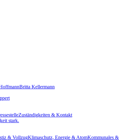
 Hoffmann
Britta Kellermann
ppert
essestelle
Zuständigkeiten & Kontakt
eit stark.
stiz & Vollzug
Klimaschutz, Energie & Atom
Kommunales &