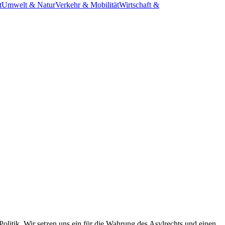
t
Umwelt & Natur
Verkehr & Mobilität
Wirtschaft &
olitik. Wir setzen uns ein für die Wahrung des Asylrechts und einen