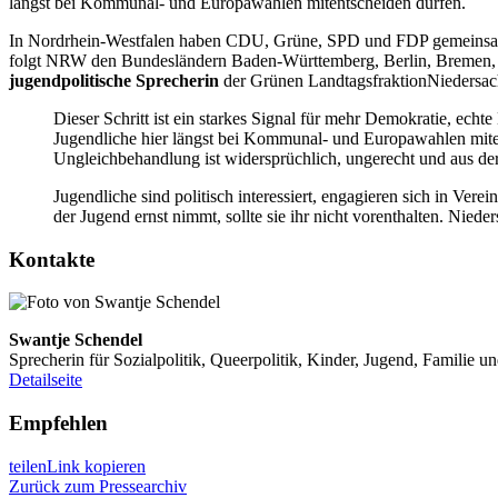
längst bei Kommunal- und Europawahlen mitentscheiden dürfen.
In Nordrhein-Westfalen haben CDU, Grüne, SPD und FDP gemeinsam e
folgt NRW den Bundesländern Baden-Württemberg, Berlin, Bremen, 
jugendpolitische Sprecherin
der Grünen Landtagsfraktion
Niedersac
Dieser Schritt ist ein starkes Signal für mehr Demokratie, ech
Jugendliche hier längst bei Kommunal- und Europawahlen miten
Ungleichbehandlung ist widersprüchlich, ungerecht und aus der
Jugendliche sind politisch interessiert, engagieren sich in Ve
der Jugend ernst nimmt, sollte sie ihr nicht vorenthalten. Nied
Kontakte
Swantje Schendel
Sprecherin für Sozialpolitik, Queerpolitik, Kinder, Jugend, Familie u
Detailseite
Empfehlen
teilen
Link kopieren
Zurück zum Pressearchiv