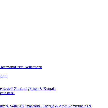
 Hoffmann
Britta Kellermann
ppert
essestelle
Zuständigkeiten & Kontakt
eit stark.
stiz & Vollzug
Klimaschutz, Energie & Atom
Kommunales &