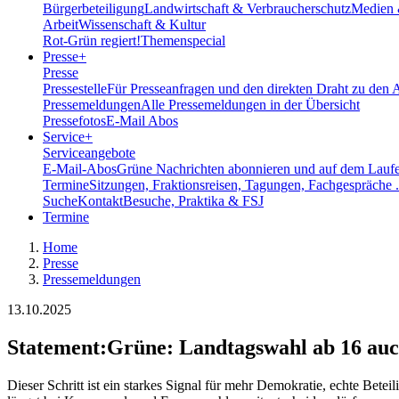
Bürgerbeteiligung
Landwirtschaft & Verbraucherschutz
Medien 
Arbeit
Wissenschaft & Kultur
Rot-Grün regiert!
Themenspecial
Presse
+
Presse
Pressestelle
Für Presseanfragen und den direkten Draht zu den 
Pressemeldungen
Alle Pressemeldungen in der Übersicht
Pressefotos
E-Mail Abos
Service
+
Serviceangebote
E-Mail-Abos
Grüne Nachrichten abonnieren und auf dem Laufe
Termine
Sitzungen, Fraktionsreisen, Tagungen, Fachgespräche .
Suche
Kontakt
Besuche, Praktika & FSJ
Termine
Home
Presse
Pressemeldungen
13.10.2025
Statement
:
Grüne: Landtagswahl ab 16 auc
Dieser Schritt ist ein starkes Signal für mehr Demokratie, echte Bet