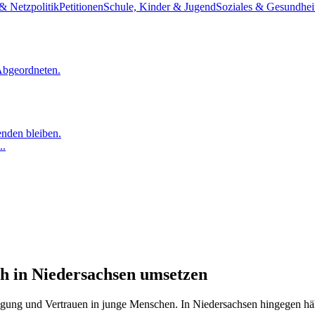
& Netzpolitik
Petitionen
Schule, Kinder & Jugend
Soziales & Gesundhei
Abgeordneten.
nden bleiben.
..
h in Niedersachsen umsetzen
eiligung und Vertrauen in junge Menschen. In Niedersachsen hingegen hä