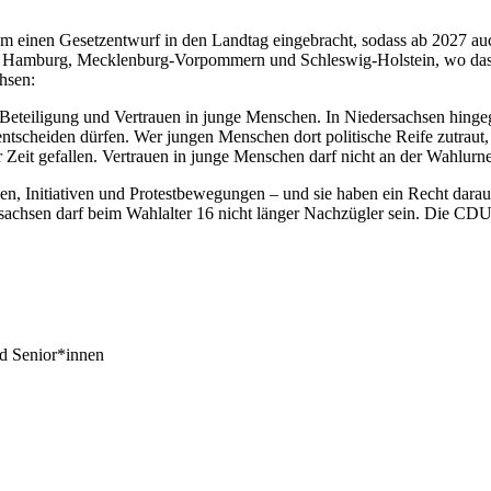
inen Gesetzentwurf in den Landtag eingebracht, sodass ab 2027 auc
Hamburg, Mecklenburg-Vorpommern und Schleswig-Holstein, wo das Wa
hsen:
te Beteiligung und Vertrauen in junge Menschen. In Niedersachsen hing
tscheiden dürfen. Wer jungen Menschen dort politische Reife zutraut, 
 Zeit gefallen. Vertrauen in junge Menschen darf nicht an der Wahlurn
reinen, Initiativen und Protestbewegungen – und sie haben ein Recht da
ersachsen darf beim Wahlalter 16 nicht länger Nachzügler sein. Die CDU
nd Senior*innen