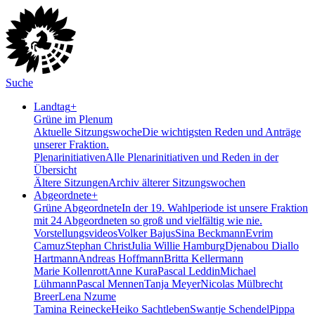
Suche
Landtag
+
Grüne im Plenum
Aktuelle Sitzungswoche
Die wichtigsten Reden und Anträge
unserer Fraktion.
Plenarinitiativen
Alle Plenarinitiativen und Reden in der
Übersicht
Ältere Sitzungen
Archiv älterer Sitzungswochen
Abgeordnete
+
Grüne Abgeordnete
In der 19. Wahlperiode ist unsere Fraktion
mit 24 Abgeordneten so groß und vielfältig wie nie.
Vorstellungsvideos
Volker Bajus
Sina Beckmann
Evrim
Camuz
Stephan Christ
Julia Willie Hamburg
Djenabou Diallo
Hartmann
Andreas Hoffmann
Britta Kellermann
Marie Kollenrott
Anne Kura
Pascal Leddin
Michael
Lühmann
Pascal Mennen
Tanja Meyer
Nicolas Mülbrecht
Breer
Lena Nzume
Tamina Reinecke
Heiko Sachtleben
Swantje Schendel
Pippa