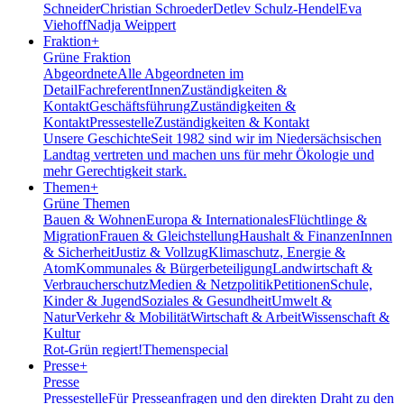
Schneider
Christian Schroeder
Detlev Schulz-Hendel
Eva
Viehoff
Nadja Weippert
Fraktion
+
Grüne Fraktion
Abgeordnete
Alle Abgeordneten im
Detail
FachreferentInnen
Zuständigkeiten &
Kontakt
Geschäftsführung
Zuständigkeiten &
Kontakt
Pressestelle
Zuständigkeiten & Kontakt
Unsere Geschichte
Seit 1982 sind wir im Nieder­sächsischen
Landtag vertreten und machen uns für mehr Ökologie und
mehr Gerechtigkeit stark.
Themen
+
Grüne Themen
Bauen & Wohnen
Europa & Internationales
Flüchtlinge &
Migration
Frauen & Gleichstellung
Haushalt & Finanzen
Innen
& Sicherheit
Justiz & Vollzug
Klimaschutz, Energie &
Atom
Kommunales & Bürgerbeteiligung
Landwirtschaft &
Verbraucherschutz
Medien & Netzpolitik
Petitionen
Schule,
Kinder & Jugend
Soziales & Gesundheit
Umwelt &
Natur
Verkehr & Mobilität
Wirtschaft & Arbeit
Wissenschaft &
Kultur
Rot-Grün regiert!
Themenspecial
Presse
+
Presse
Pressestelle
Für Presseanfragen und den direkten Draht zu den