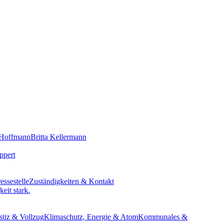
 Hoffmann
Britta Kellermann
ppert
essestelle
Zuständigkeiten & Kontakt
eit stark.
stiz & Vollzug
Klimaschutz, Energie & Atom
Kommunales &