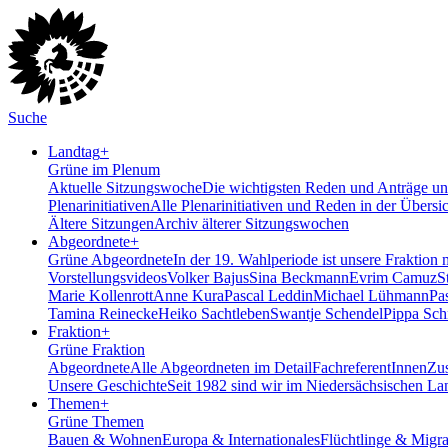
Suche
Landtag
+
Grüne im Plenum
Aktuelle Sitzungswoche
Die wichtigsten Reden und Anträge uns
Plenarinitiativen
Alle Plenarinitiativen und Reden in der Übersi
Ältere Sitzungen
Archiv älterer Sitzungswochen
Abgeordnete
+
Grüne Abgeordnete
In der 19. Wahlperiode ist unsere Fraktion 
Vorstellungsvideos
Volker Bajus
Sina Beckmann
Evrim Camuz
S
Marie Kollenrott
Anne Kura
Pascal Leddin
Michael Lühmann
Pa
Tamina Reinecke
Heiko Sachtleben
Swantje Schendel
Pippa Sch
Fraktion
+
Grüne Fraktion
Abgeordnete
Alle Abgeordneten im Detail
FachreferentInnen
Zus
Unsere Geschichte
Seit 1982 sind wir im Nieder­sächsischen La
Themen
+
Grüne Themen
Bauen & Wohnen
Europa & Internationales
Flüchtlinge & Migra