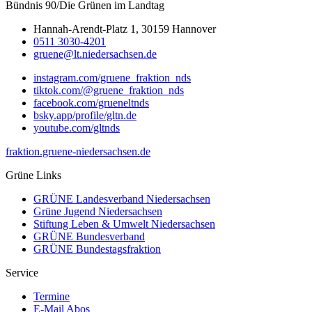
Bündnis 90/Die Grünen im Landtag
Hannah-Arendt-Platz 1, 30159 Hannover
0511 3030-4201
gruene@lt.niedersachsen.de
instagram.com/gruene_fraktion_nds
tiktok.com/@gruene_fraktion_nds
facebook.com/grueneltnds
bsky.app/profile/gltn.de
youtube.com/gltnds
fraktion.gruene-niedersachsen.de
Grüne Links
GRÜNE Landesverband Niedersachsen
Grüne Jugend Niedersachsen
Stiftung Leben & Umwelt Niedersachsen
GRÜNE Bundesverband
GRÜNE Bundestagsfraktion
Service
Termine
E-Mail Abos