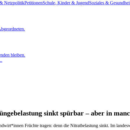
& Netzpolitik
Petitionen
Schule, Kinder & Jugend
Soziales & Gesundhei
Abgeordneten.
nden bleiben.
..
ngebelastung sinkt spürbar – aber in man
dwirt*innen Früchte tragen: denn die Nitratbelastung sinkt. Im landesw