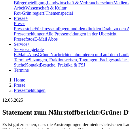
Bürgerbeteiligung
Landwirtschaft & Verbraucherschutz
Medien 
Arbeit
Wissenschaft & Kultur
Rot-Grün regiert!
Themenspecial
Presse
+
Presse
Pressestelle
Für Presseanfragen und den direkten Draht zu den 
Pressemeldungen
Alle Pressemeldungen in der Übersicht
Pressefotos
E-Mail Abos
Service
+
Serviceangebote
E-Mail-Abos
Grüne Nachrichten abonnieren und auf dem Laufe
Termine
Sitzungen, Fraktionsreisen, Tagungen, Fachgespräche .
Suche
Kontakt
Besuche, Praktika & FSJ
Termine
Home
Presse
Pressemeldungen
12.05.2025
Statement zum Nährstoffbericht
:
Grüne: Dü
Es ist gut zu sehen, dass die Anstrengungen der niedersächsischen Lan