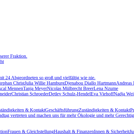
erer Fraktion.
cht
mit 24 Abgeordneten so groß und vielfältig wie nie.
tephan Christ
Julia Willie Hamburg
Djenabou Diallo Hartmann
Andreas
scal Mennen
Tanja Meyer
Nicolas Mülbrecht Breer
Lena Nzume
neider
Christian Schroeder
Detlev Schulz-Hendel
Eva Viehoff
Nadja Wei
tändigkeiten & Kontakt
Geschäftsführung
Zuständigkeiten & Kontakt
Pr
ndtag vertreten und machen uns für mehr Ökologie und mehr Gerechtigk
tion
Frauen & Gleichstellung
Haushalt & Finanzen
Innen & Sicherheit
Ju