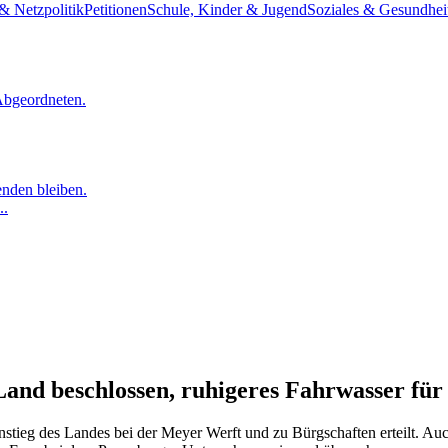
& Netzpolitik
Petitionen
Schule, Kinder & Jugend
Soziales & Gesundhei
Abgeordneten.
nden bleiben.
..
and beschlossen, ruhigeres Fahrwasser für 
stieg des Landes bei der Meyer Werft und zu Bürgschaften erteilt. A