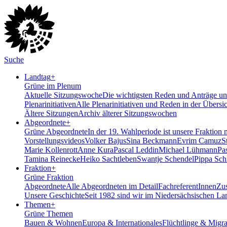
Suche
Landtag
+
Grüne im Plenum
Aktuelle Sitzungswoche
Die wichtigsten Reden und Anträge uns
Plenarinitiativen
Alle Plenarinitiativen und Reden in der Übersi
Ältere Sitzungen
Archiv älterer Sitzungswochen
Abgeordnete
+
Grüne Abgeordnete
In der 19. Wahlperiode ist unsere Fraktion 
Vorstellungsvideos
Volker Bajus
Sina Beckmann
Evrim Camuz
S
Marie Kollenrott
Anne Kura
Pascal Leddin
Michael Lühmann
Pa
Tamina Reinecke
Heiko Sachtleben
Swantje Schendel
Pippa Sch
Fraktion
+
Grüne Fraktion
Abgeordnete
Alle Abgeordneten im Detail
FachreferentInnen
Zus
Unsere Geschichte
Seit 1982 sind wir im Nieder­sächsischen La
Themen
+
Grüne Themen
Bauen & Wohnen
Europa & Internationales
Flüchtlinge & Migra