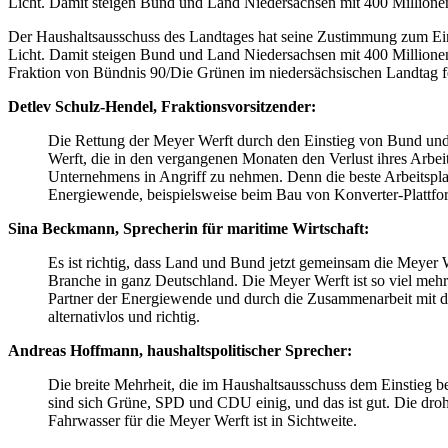
Licht. Damit steigen Bund und Land Niedersachsen mit 400 Million
Der Haushaltsausschuss des Landtages hat seine Zustimmung zum Ein
Licht. Damit steigen Bund und Land Niedersachsen mit 400 Millione
Fraktion von Bündnis 90/Die Grünen im niedersächsischen Landtag fe
Detlev Schulz-Hendel, Fraktionsvorsitzender:
Die Rettung der Meyer Werft durch den Einstieg von Bund und L
Werft, die in den vergangenen Monaten den Verlust ihres Arbeits
Unternehmens in Angriff zu nehmen. Denn die beste Arbeitsplat
Energiewende, beispielsweise beim Bau von Konverter-Plattfor
Sina Beckmann, Sprecherin für maritime Wirtschaft:
Es ist richtig, dass Land und Bund jetzt gemeinsam die Meyer 
Branche in ganz Deutschland. Die Meyer Werft ist so viel mehr 
Partner der Energiewende und durch die Zusammenarbeit mit der
alternativlos und richtig.
Andreas Hoffmann, haushaltspolitischer Sprecher:
Die breite Mehrheit, die im Haushaltsausschuss dem Einstieg be
sind sich Grüne, SPD und CDU einig, und das ist gut. Die dr
Fahrwasser für die Meyer Werft ist in Sichtweite.