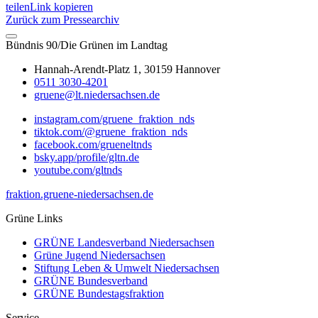
teilen
Link kopieren
Zurück zum Pressearchiv
Bündnis 90/Die Grünen im Landtag
Hannah-Arendt-Platz 1, 30159 Hannover
0511 3030-4201
gruene@lt.niedersachsen.de
instagram.com/gruene_fraktion_nds
tiktok.com/@gruene_fraktion_nds
facebook.com/grueneltnds
bsky.app/profile/gltn.de
youtube.com/gltnds
fraktion.gruene-niedersachsen.de
Grüne Links
GRÜNE Landesverband Niedersachsen
Grüne Jugend Niedersachsen
Stiftung Leben & Umwelt Niedersachsen
GRÜNE Bundesverband
GRÜNE Bundestagsfraktion
Service