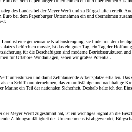
en Euro bei dem Papenburger Unternehmen ein und übernehmen zusamme
stieg des Landes bei der Meyer Werft und zu Bürgschaften erteilt. A
n Euro bei dem Papenburger Unternehmen ein und übernehmen zusammen
st:
and ist eine gemeinsame Kraftanstrengung; sie findet mit dem heutige
platzes befürchten musste, ist das ein guter Tag, ein Tag der Hoffnung.
zsicherung für die Beschäftigten sind moderne Betriebsstrukturen und
men für Offshore-Windanlagen, sehen wir großes Potential.
Werft unterstützen und damit Zehntausende Arbeitsplätze erhalten. Das
als ein Schiffbauunternehmen, das zukunftsfähige und nachhaltige Kreu
 Marine ein Teil der nationalen Sicherheit. Deshalb halte ich den Ein
i der Meyer Werft zugestimmt hat, ist ein wichtiges Signal an die Bes
ohende Zahlungsunfähigkeit des Unternehmens ist abgewendet, Bürgsch