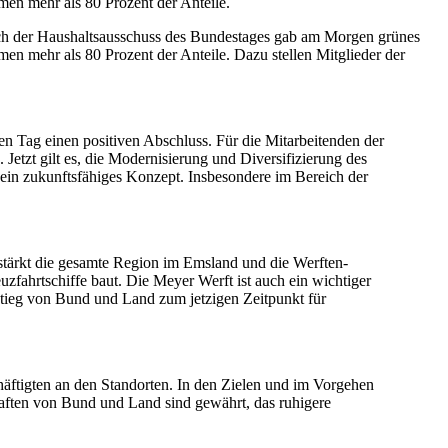
n mehr als 80 Prozent der Anteile.
uch der Haushaltsausschuss des Bundestages gab am Morgen grünes
 mehr als 80 Prozent der Anteile. Dazu stellen Mitglieder der
n Tag einen positiven Abschluss. Für die Mitarbeitenden der
 Jetzt gilt es, die Modernisierung und Diversifizierung des
 ein zukunftsfähiges Konzept. Insbesondere im Bereich der
 stärkt die gesamte Region im Emsland und die Werften-
zfahrtschiffe baut. Die Meyer Werft ist auch ein wichtiger
stieg von Bund und Land zum jetzigen Zeitpunkt für
chäftigten an den Standorten. In den Zielen und im Vorgehen
aften von Bund und Land sind gewährt, das ruhigere