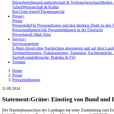
Bürgerbeteiligung
Landwirtschaft & Verbraucherschutz
Medien 
Arbeit
Wissenschaft & Kultur
Rot-Grün regiert!
Themenspecial
Presse
+
Presse
Pressestelle
Für Presseanfragen und den direkten Draht zu den 
Pressemeldungen
Alle Pressemeldungen in der Übersicht
Pressefotos
E-Mail Abos
Service
+
Serviceangebote
E-Mail-Abos
Grüne Nachrichten abonnieren und auf dem Laufe
Termine
Sitzungen, Fraktionsreisen, Tagungen, Fachgespräche .
Suche
Kontakt
Besuche, Praktika & FSJ
Termine
Home
Presse
Pressemeldungen
11.09.2024
Statement
:
Grüne: Einstieg von Bund und L
Der Haushaltsausschuss des Landtages hat seine Zustimmung zum Ein