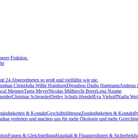
erer Fraktion.
cht
mit 24 Abgeordneten so groß und vielfältig wie nie.
tephan Christ
Julia Willie Hamburg
Djenabou Diallo Hartmann
Andreas
scal Mennen
Tanja Meyer
Nicolas Mülbrecht Breer
Lena Nzume
neider
Christian Schroeder
Detlev Schulz-Hendel
Eva Viehoff
Nadja Wei
tändigkeiten & Kontakt
Geschäftsführung
Zuständigkeiten & Kontakt
Pr
ndtag vertreten und machen uns für mehr Ökologie und mehr Gerechtigk
tion
Frauen & Gleichstellung
Haushalt & Finanzen
Innen & Sicherheit
Ju