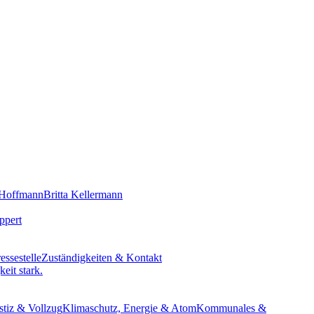
 Hoffmann
Britta Kellermann
ppert
essestelle
Zuständigkeiten & Kontakt
eit stark.
stiz & Vollzug
Klimaschutz, Energie & Atom
Kommunales &