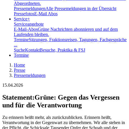
Abgeordneten.
Pressemeldungen
Alle Pressemeldungen in der Übersicht
Pressefotos
E-Mail Abos
Service
+
Serviceangebote
E-Mail-Abos
Grüne Nachrichten abonnieren und auf dem
Laufenden bleiben.
Termine
Sitzungen, Fraktionsreisen, Tagungen, Fachgespräche
...
Suche
Kontakt
Besuche, Praktika & FSJ
Termine
Home
Presse
Pressemeldungen
15.04.2026
Statement
:
Grüne: Gegen das Vergessen
und für die Verantwortung
Zu erinnern heißt mehr, als zurückzublicken. Erinnern heißt,
Verantwortung in der Gegenwart zu übernehmen. Wir alle stehen in
der Pflicht, die Schicksale Tausender Opfer der Schoah und der