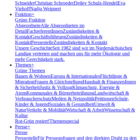
Schneider
Christian Schroeder
Detlev Schulz-Hendel
Eva
Viehoff
Nadja Weippert
Fraktion
+
Grüne Fraktion
Abgeordnete
Alle Abgeordneten im
Detail
FachreferentInnen
Zuständigkeiten &
Kontakt
Geschäftsführung
Zuständigkeiten &
Kontakt
Pressestelle
Zuständigkeiten & Kontakt
Unsere Geschichte
Seit 1982 sind wir im Nieder­sächsischen
Landtag vertreten und machen uns für mehr Ökologie und
mehr Gerechtigkeit stark.
Themen
+
Grüne Themen
Bauen & Wohnen
Europa & Internationales
Flüchtlinge &
Migration
Frauen & Gleichstellung
Haushalt & Finanzen
Innen
& Sicherheit
Justiz & Vollzug
Klimaschutz, Energie &
Atom
Kommunales & Bürgerbeteiligung
Landwirtschaft &
Verbraucherschutz
Medien & Netzpolitik
Petitionen
Schule,
Kinder & Jugend
Soziales & Gesundheit
Umwelt &
Natur
Verkehr & Mobilität
Wirtschaft & Arbeit
Wissenschaft &
Kultur
Rot-Grün regiert!
Themenspecial
Presse
+
Presse
Pressestelle
Für Presseanfragen und den direkten Draht zu den