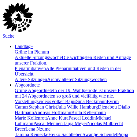
Suche
Landtag
+
Grüne im Plenum
Aktuelle Sitzungswoche
Die wichtigsten Reden und Anträge
unserer Fraktion.
Plenarinitiativen
Alle Plenarinitiativen und Reden in der
Übersicht
Ältere Sitzungen
Archiv älterer Sitzungswochen
Abgeordnete
+
Grüne Abgeordnete
In der 19. Wahlperiode ist unsere Fraktion
mit 24 Abgeordneten so groß und vielfältig wie nie.
Vorstellungsvideos
Volker Bajus
Sina Beckmann
Evrim
Camuz
Stephan Christ
Julia Willie Hamburg
Djenabou Diallo
Hartmann
Andreas Hoffmann
Britta Kellermann
Marie Kollenrott
Anne Kura
Pascal Leddin
Michael
Lühmann
Pascal Mennen
Tanja Meyer
Nicolas Mülbrecht
Breer
Lena Nzume
Tamina Reinecke
Heiko Sachtleben
Swantje Schendel
Pippa