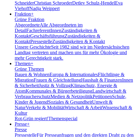
Schneider
Christian Schroeder
Detlev Schulz-Hendel
Eva
Viehoff
Nadja Weippert
Fraktion
+
Grüne Fraktion
Abgeordnete
Alle Abgeordneten im
Detail
FachreferentInnen
Zuständigkeiten &
Kontakt
Geschäftsführung
Zuständigkeiten &
Kontakt
Pressestelle
Zuständigkeiten & Kontakt
Unsere Geschichte
Seit 1982 sind wir im Nieder­sächsischen
Landtag vertreten und machen uns für mehr Ökologie und
mehr Gerechtigkeit stark.
Themen
+
Grüne Themen
Bauen & Wohnen
Europa & Internationales
Flüchtlinge &
Migration
Frauen & Gleichstellung
Haushalt & Finanzen
Innen
& Sicherheit
Justiz & Vollzug
Klimaschutz, Energie &
Atom
Kommunales & Bürgerbeteiligung
Landwirtschaft &
Verbraucherschutz
Medien & Netzpolitik
Petitionen
Schule,
Kinder & Jugend
Soziales & Gesundheit
Umwelt &
Natur
Verkehr & Mobilität
Wirtschaft & Arbeit
Wissenschaft &
Kultur
Rot-Grün regiert!
Themenspecial
Presse
+
Presse
Pressestelle
Für Presseanfragen und den direkten Draht zu den