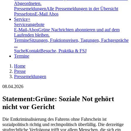
Abgeordneten.
Pressemeldungen
Alle Pressemeldungen in der Übersicht
Pressefotos
E-Mail Abos
Service
+
Serviceangebote
E-Mail-Abos
Grüne Nachrichten abonnieren und auf dem
Laufenden bleiben.
Termine
Sitzungen, Fraktionsreisen, Tagungen, Fachgespräche
...
Suche
Kontakt
Besuche, Praktika & FSJ
Termine
Home
Presse
Pressemeldungen
08.04.2026
Statement
:
Grüne: Soziale Not gehört
nicht vor Gericht
Die Entkriminalisierung des Fahrens ohne Fahrschein ist
sozialpolitisch richtig und rechtspolitisch überfällig. Die derzeitige
strafrechtliche Verfolgung trifft vor allem Menschen, die sich ein