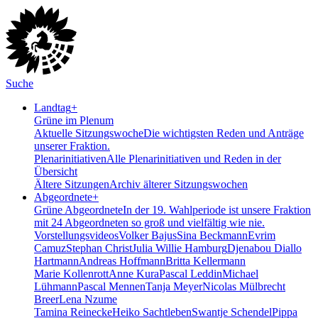
Suche
Landtag
+
Grüne im Plenum
Aktuelle Sitzungswoche
Die wichtigsten Reden und Anträge
unserer Fraktion.
Plenarinitiativen
Alle Plenarinitiativen und Reden in der
Übersicht
Ältere Sitzungen
Archiv älterer Sitzungswochen
Abgeordnete
+
Grüne Abgeordnete
In der 19. Wahlperiode ist unsere Fraktion
mit 24 Abgeordneten so groß und vielfältig wie nie.
Vorstellungsvideos
Volker Bajus
Sina Beckmann
Evrim
Camuz
Stephan Christ
Julia Willie Hamburg
Djenabou Diallo
Hartmann
Andreas Hoffmann
Britta Kellermann
Marie Kollenrott
Anne Kura
Pascal Leddin
Michael
Lühmann
Pascal Mennen
Tanja Meyer
Nicolas Mülbrecht
Breer
Lena Nzume
Tamina Reinecke
Heiko Sachtleben
Swantje Schendel
Pippa