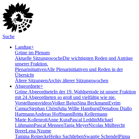
Suche
Landtag
+
Grüne im Plenum
Aktuelle Sitzungswoche
Die wichtigsten Reden und Anträge
unserer Fraktion.
Plenarinitiativen
Alle Plenarinitiativen und Reden in der
Übersicht
Ältere Sitzungen
Archiv älterer Sitzungswochen
Abgeordnete
+
Grüne Abgeordnete
In der 19. Wahlperiode ist unsere Fraktion
mit 24 Abgeordneten so groß und vielfältig wie nie.
Vorstellungsvideos
Volker Bajus
Sina Beckmann
Evrim
Camuz
Stephan Christ
Julia Willie Hamburg
Djenabou Diallo
Hartmann
Andreas Hoffmann
Britta Kellermann
Marie Kollenrott
Anne Kura
Pascal Leddin
Michael
Lühmann
Pascal Mennen
Tanja Meyer
Nicolas Mülbrecht
Breer
Lena Nzume
Tamina Reinecke
Heiko Sachtleben
Swantje Schendel
Pippa