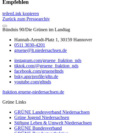
Empfehlen
teilen
Link kopieren
Zurück zum Pressearchiv
Bündnis 90/Die Grünen im Landtag
Hannah-Arendt-Platz 1, 30159 Hannover
0511 3030-4201
gruene@lt.niedersachsen.de
instagram.com/gruene_fraktion_nds
tiktok.com/@gruene_fraktion_nds
facebook.com/grueneltnds
bsky.app/profile/gltn.de
youtube.com/gltnds
fraktion.gruene-niedersachsen.de
Grüne Links
GRÜNE Landesverband Niedersachsen
Grüne Jugend Niedersachsen
Stiftung Leben & Umwelt Niedersachsen
GRÜNE Bundesverband