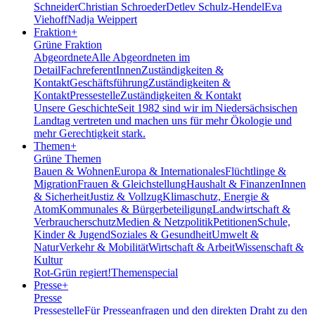
Schneider
Christian Schroeder
Detlev Schulz-Hendel
Eva
Viehoff
Nadja Weippert
Fraktion
+
Grüne Fraktion
Abgeordnete
Alle Abgeordneten im
Detail
FachreferentInnen
Zuständigkeiten &
Kontakt
Geschäftsführung
Zuständigkeiten &
Kontakt
Pressestelle
Zuständigkeiten & Kontakt
Unsere Geschichte
Seit 1982 sind wir im Nieder­sächsischen
Landtag vertreten und machen uns für mehr Ökologie und
mehr Gerechtigkeit stark.
Themen
+
Grüne Themen
Bauen & Wohnen
Europa & Internationales
Flüchtlinge &
Migration
Frauen & Gleichstellung
Haushalt & Finanzen
Innen
& Sicherheit
Justiz & Vollzug
Klimaschutz, Energie &
Atom
Kommunales & Bürgerbeteiligung
Landwirtschaft &
Verbraucherschutz
Medien & Netzpolitik
Petitionen
Schule,
Kinder & Jugend
Soziales & Gesundheit
Umwelt &
Natur
Verkehr & Mobilität
Wirtschaft & Arbeit
Wissenschaft &
Kultur
Rot-Grün regiert!
Themenspecial
Presse
+
Presse
Pressestelle
Für Presseanfragen und den direkten Draht zu den