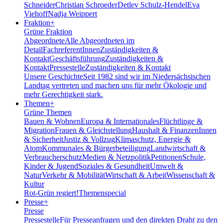
Schneider
Christian Schroeder
Detlev Schulz-Hendel
Eva
Viehoff
Nadja Weippert
Fraktion
+
Grüne Fraktion
Abgeordnete
Alle Abgeordneten im
Detail
FachreferentInnen
Zuständigkeiten &
Kontakt
Geschäftsführung
Zuständigkeiten &
Kontakt
Pressestelle
Zuständigkeiten & Kontakt
Unsere Geschichte
Seit 1982 sind wir im Nieder­sächsischen
Landtag vertreten und machen uns für mehr Ökologie und
mehr Gerechtigkeit stark.
Themen
+
Grüne Themen
Bauen & Wohnen
Europa & Internationales
Flüchtlinge &
Migration
Frauen & Gleichstellung
Haushalt & Finanzen
Innen
& Sicherheit
Justiz & Vollzug
Klimaschutz, Energie &
Atom
Kommunales & Bürgerbeteiligung
Landwirtschaft &
Verbraucherschutz
Medien & Netzpolitik
Petitionen
Schule,
Kinder & Jugend
Soziales & Gesundheit
Umwelt &
Natur
Verkehr & Mobilität
Wirtschaft & Arbeit
Wissenschaft &
Kultur
Rot-Grün regiert!
Themenspecial
Presse
+
Presse
Pressestelle
Für Presseanfragen und den direkten Draht zu den