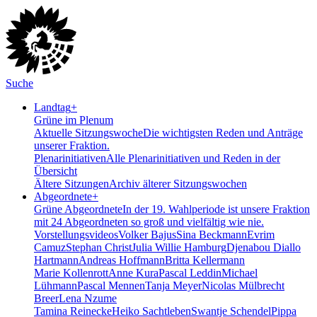
Suche
Landtag
+
Grüne im Plenum
Aktuelle Sitzungswoche
Die wichtigsten Reden und Anträge
unserer Fraktion.
Plenarinitiativen
Alle Plenarinitiativen und Reden in der
Übersicht
Ältere Sitzungen
Archiv älterer Sitzungswochen
Abgeordnete
+
Grüne Abgeordnete
In der 19. Wahlperiode ist unsere Fraktion
mit 24 Abgeordneten so groß und vielfältig wie nie.
Vorstellungsvideos
Volker Bajus
Sina Beckmann
Evrim
Camuz
Stephan Christ
Julia Willie Hamburg
Djenabou Diallo
Hartmann
Andreas Hoffmann
Britta Kellermann
Marie Kollenrott
Anne Kura
Pascal Leddin
Michael
Lühmann
Pascal Mennen
Tanja Meyer
Nicolas Mülbrecht
Breer
Lena Nzume
Tamina Reinecke
Heiko Sachtleben
Swantje Schendel
Pippa