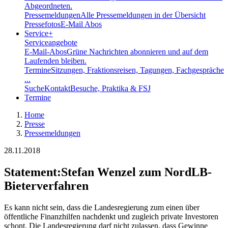
Abgeordneten.
Pressemeldungen
Alle Pressemeldungen in der Übersicht
Pressefotos
E-Mail Abos
Service
+
Serviceangebote
E-Mail-Abos
Grüne Nachrichten abonnieren und auf dem
Laufenden bleiben.
Termine
Sitzungen, Fraktionsreisen, Tagungen, Fachgespräche
...
Suche
Kontakt
Besuche, Praktika & FSJ
Termine
Home
Presse
Pressemeldungen
28.11.2018
Statement
:
Stefan Wenzel zum NordLB-
Bieterverfahren
Es kann nicht sein, dass die Landesregierung zum einen über
öffentliche Finanzhilfen nachdenkt und zugleich private Investoren
schont. Die Landesregierung darf nicht zulassen, dass Gewinne