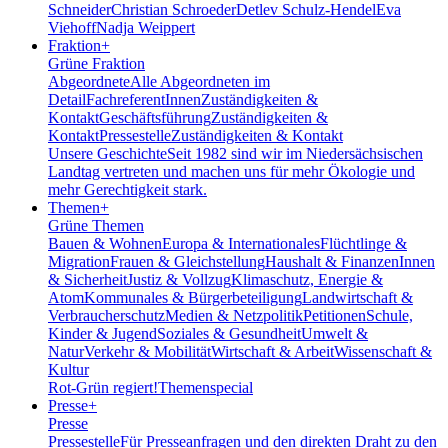
Schneider
Christian Schroeder
Detlev Schulz-Hendel
Eva
Viehoff
Nadja Weippert
Fraktion
+
Grüne Fraktion
Abgeordnete
Alle Abgeordneten im
Detail
FachreferentInnen
Zuständigkeiten &
Kontakt
Geschäftsführung
Zuständigkeiten &
Kontakt
Pressestelle
Zuständigkeiten & Kontakt
Unsere Geschichte
Seit 1982 sind wir im Nieder­sächsischen
Landtag vertreten und machen uns für mehr Ökologie und
mehr Gerechtigkeit stark.
Themen
+
Grüne Themen
Bauen & Wohnen
Europa & Internationales
Flüchtlinge &
Migration
Frauen & Gleichstellung
Haushalt & Finanzen
Innen
& Sicherheit
Justiz & Vollzug
Klimaschutz, Energie &
Atom
Kommunales & Bürgerbeteiligung
Landwirtschaft &
Verbraucherschutz
Medien & Netzpolitik
Petitionen
Schule,
Kinder & Jugend
Soziales & Gesundheit
Umwelt &
Natur
Verkehr & Mobilität
Wirtschaft & Arbeit
Wissenschaft &
Kultur
Rot-Grün regiert!
Themenspecial
Presse
+
Presse
Pressestelle
Für Presseanfragen und den direkten Draht zu den