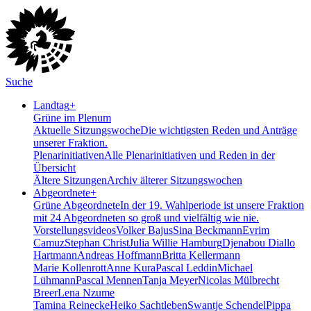
Suche
Landtag
+
Grüne im Plenum
Aktuelle Sitzungswoche
Die wichtigsten Reden und Anträge
unserer Fraktion.
Plenarinitiativen
Alle Plenarinitiativen und Reden in der
Übersicht
Ältere Sitzungen
Archiv älterer Sitzungswochen
Abgeordnete
+
Grüne Abgeordnete
In der 19. Wahlperiode ist unsere Fraktion
mit 24 Abgeordneten so groß und vielfältig wie nie.
Vorstellungsvideos
Volker Bajus
Sina Beckmann
Evrim
Camuz
Stephan Christ
Julia Willie Hamburg
Djenabou Diallo
Hartmann
Andreas Hoffmann
Britta Kellermann
Marie Kollenrott
Anne Kura
Pascal Leddin
Michael
Lühmann
Pascal Mennen
Tanja Meyer
Nicolas Mülbrecht
Breer
Lena Nzume
Tamina Reinecke
Heiko Sachtleben
Swantje Schendel
Pippa