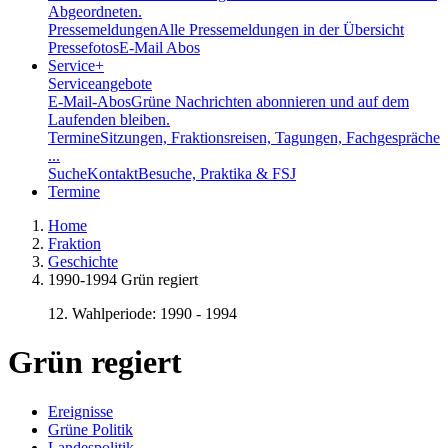
Abgeordneten.
Pressemeldungen
Alle Pressemeldungen in der Übersicht
Pressefotos
E-Mail Abos
Service
+
Serviceangebote
E-Mail-Abos
Grüne Nachrichten abonnieren und auf dem
Laufenden bleiben.
Termine
Sitzungen, Fraktionsreisen, Tagungen, Fachgespräche
...
Suche
Kontakt
Besuche, Praktika & FSJ
Termine
Home
Fraktion
Geschichte
1990-1994 Grün regiert
12. Wahlperiode: 1990 - 1994
Grün regiert
Ereignisse
Grüne Politik
Landespolitik