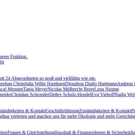
erer Fraktion.
cht
mit 24 Abgeordneten so groß und vielfältig wie nie.
tephan Christ
Julia Willie Hamburg
Djenabou Diallo Hartmann
Andreas
scal Mennen
Tanja Meyer
Nicolas Mülbrecht Breer
Lena Nzume
neider
Christian Schroeder
Detlev Schulz-Hendel
Eva Viehoff
Nadja Wei
tändigkeiten & Kontakt
Geschäftsführung
Zuständigkeiten & Kontakt
Pr
ndtag vertreten und machen uns für mehr Ökologie und mehr Gerechtigk
tion
Frauen & Gleichstellung
Haushalt & Finanzen
Innen & Sicherheit
Ju