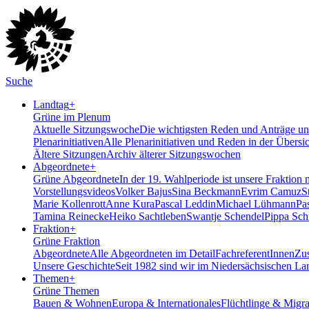
Suche
Landtag
+
Grüne im Plenum
Aktuelle Sitzungswoche
Die wichtigsten Reden und Anträge uns
Plenarinitiativen
Alle Plenarinitiativen und Reden in der Übersi
Ältere Sitzungen
Archiv älterer Sitzungswochen
Abgeordnete
+
Grüne Abgeordnete
In der 19. Wahlperiode ist unsere Fraktion 
Vorstellungsvideos
Volker Bajus
Sina Beckmann
Evrim Camuz
S
Marie Kollenrott
Anne Kura
Pascal Leddin
Michael Lühmann
Pa
Tamina Reinecke
Heiko Sachtleben
Swantje Schendel
Pippa Sch
Fraktion
+
Grüne Fraktion
Abgeordnete
Alle Abgeordneten im Detail
FachreferentInnen
Zus
Unsere Geschichte
Seit 1982 sind wir im Nieder­sächsischen La
Themen
+
Grüne Themen
Bauen & Wohnen
Europa & Internationales
Flüchtlinge & Migra