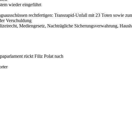
stem wieder eingeführt
gsausschüssen rechtfertigen: Transrapid-Unfall mit 23 Toten sowie zu
 der Verschuldung
olizeirecht, Mediengesetz, Nachträgliche Sicherungsverwahrung, Hausha
parlament rückt Filiz Polat nach
rter