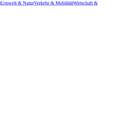
t
Umwelt & Natur
Verkehr & Mobilität
Wirtschaft &