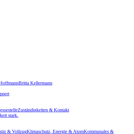
 Hoffmann
Britta Kellermann
ppert
essestelle
Zuständigkeiten & Kontakt
eit stark.
stiz & Vollzug
Klimaschutz, Energie & Atom
Kommunales &