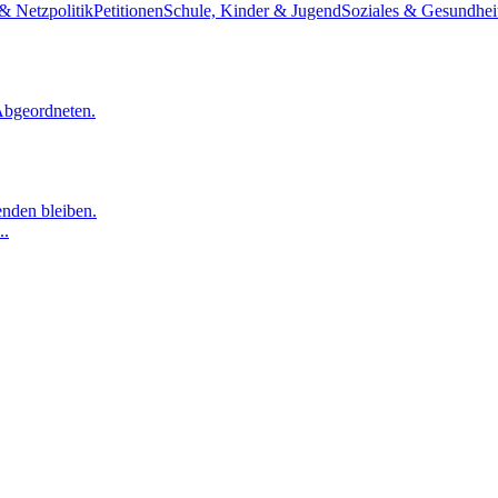
& Netzpolitik
Petitionen
Schule, Kinder & Jugend
Soziales & Gesundhei
Abgeordneten.
nden bleiben.
..