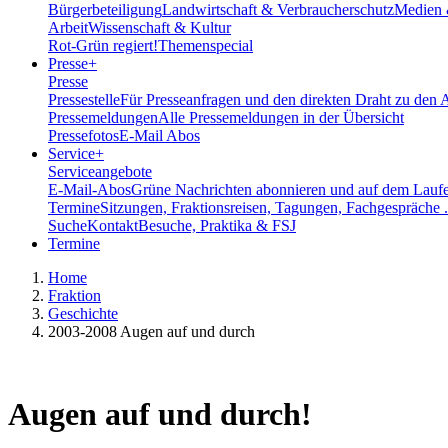
Bürgerbeteiligung
Landwirtschaft & Verbraucherschutz
Medien 
Arbeit
Wissenschaft & Kultur
Rot-Grün regiert!
Themenspecial
Presse
+
Presse
Pressestelle
Für Presseanfragen und den direkten Draht zu den 
Pressemeldungen
Alle Pressemeldungen in der Übersicht
Pressefotos
E-Mail Abos
Service
+
Serviceangebote
E-Mail-Abos
Grüne Nachrichten abonnieren und auf dem Laufe
Termine
Sitzungen, Fraktionsreisen, Tagungen, Fachgespräche .
Suche
Kontakt
Besuche, Praktika & FSJ
Termine
Home
Fraktion
Geschichte
2003-2008 Augen auf und durch
Augen auf und durch!