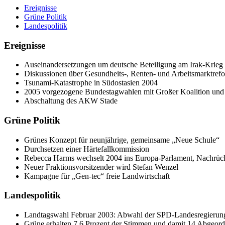
Ereignisse
Grüne Politik
Landespolitik
Ereignisse
Auseinandersetzungen um deutsche Beteiligung am Irak-Krieg
Diskussionen über Gesundheits-, Renten- und Arbeitsmarktref
Tsunami-Katastrophe in Südostasien 2004
2005 vorgezogene Bundestagwahlen mit Großer Koalition un
Abschaltung des AKW Stade
Grüne Politik
Grünes Konzept für neunjährige, gemeinsame „Neue Schule“
Durchsetzen einer Härtefallkommission
Rebecca Harms wechselt 2004 ins Europa-Parlament, Nachrücke
Neuer Fraktionsvorsitzender wird Stefan Wenzel
Kampagne für „Gen-tec“ freie Landwirtschaft
Landespolitik
Landtagswahl Februar 2003: Abwahl der SPD-Landesregierung.
Grüne erhalten 7,6 Prozent der Stimmen und damit 14 Abgeord