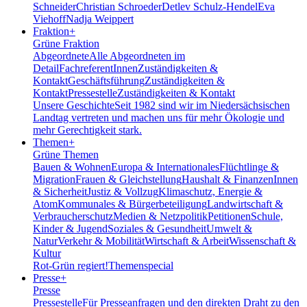
Schneider
Christian Schroeder
Detlev Schulz-Hendel
Eva
Viehoff
Nadja Weippert
Fraktion
+
Grüne Fraktion
Abgeordnete
Alle Abgeordneten im
Detail
FachreferentInnen
Zuständigkeiten &
Kontakt
Geschäftsführung
Zuständigkeiten &
Kontakt
Pressestelle
Zuständigkeiten & Kontakt
Unsere Geschichte
Seit 1982 sind wir im Nieder­sächsischen
Landtag vertreten und machen uns für mehr Ökologie und
mehr Gerechtigkeit stark.
Themen
+
Grüne Themen
Bauen & Wohnen
Europa & Internationales
Flüchtlinge &
Migration
Frauen & Gleichstellung
Haushalt & Finanzen
Innen
& Sicherheit
Justiz & Vollzug
Klimaschutz, Energie &
Atom
Kommunales & Bürgerbeteiligung
Landwirtschaft &
Verbraucherschutz
Medien & Netzpolitik
Petitionen
Schule,
Kinder & Jugend
Soziales & Gesundheit
Umwelt &
Natur
Verkehr & Mobilität
Wirtschaft & Arbeit
Wissenschaft &
Kultur
Rot-Grün regiert!
Themenspecial
Presse
+
Presse
Pressestelle
Für Presseanfragen und den direkten Draht zu den