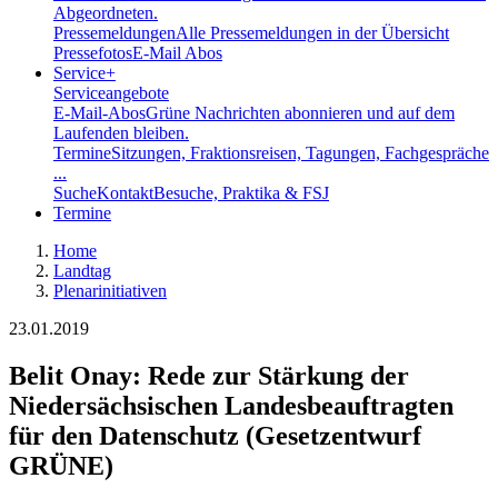
Abgeordneten.
Pressemeldungen
Alle Pressemeldungen in der Übersicht
Pressefotos
E-Mail Abos
Service
+
Serviceangebote
E-Mail-Abos
Grüne Nachrichten abonnieren und auf dem
Laufenden bleiben.
Termine
Sitzungen, Fraktionsreisen, Tagungen, Fachgespräche
...
Suche
Kontakt
Besuche, Praktika & FSJ
Termine
Home
Landtag
Plenarinitiativen
23.01.2019
Belit Onay: Rede zur Stärkung der
Niedersächsischen Landesbeauftragten
für den Datenschutz (Gesetzentwurf
GRÜNE)