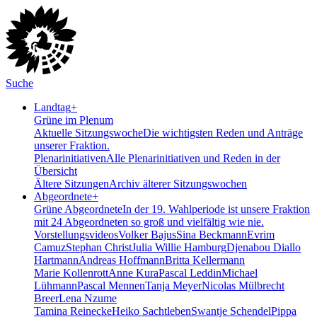
Suche
Landtag
+
Grüne im Plenum
Aktuelle Sitzungswoche
Die wichtigsten Reden und Anträge
unserer Fraktion.
Plenarinitiativen
Alle Plenarinitiativen und Reden in der
Übersicht
Ältere Sitzungen
Archiv älterer Sitzungswochen
Abgeordnete
+
Grüne Abgeordnete
In der 19. Wahlperiode ist unsere Fraktion
mit 24 Abgeordneten so groß und vielfältig wie nie.
Vorstellungsvideos
Volker Bajus
Sina Beckmann
Evrim
Camuz
Stephan Christ
Julia Willie Hamburg
Djenabou Diallo
Hartmann
Andreas Hoffmann
Britta Kellermann
Marie Kollenrott
Anne Kura
Pascal Leddin
Michael
Lühmann
Pascal Mennen
Tanja Meyer
Nicolas Mülbrecht
Breer
Lena Nzume
Tamina Reinecke
Heiko Sachtleben
Swantje Schendel
Pippa