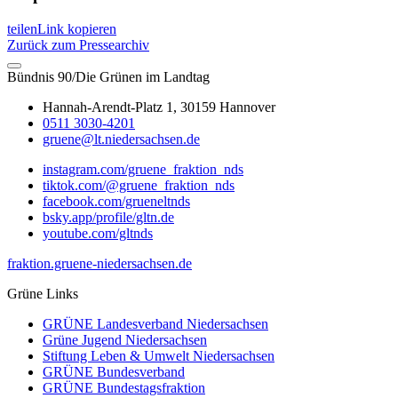
teilen
Link kopieren
Zurück zum Pressearchiv
Bündnis 90/Die Grünen im Landtag
Hannah-Arendt-Platz 1, 30159 Hannover
0511 3030-4201
gruene@lt.niedersachsen.de
instagram.com/gruene_fraktion_nds
tiktok.com/@gruene_fraktion_nds
facebook.com/grueneltnds
bsky.app/profile/gltn.de
youtube.com/gltnds
fraktion.gruene-niedersachsen.de
Grüne Links
GRÜNE Landesverband Niedersachsen
Grüne Jugend Niedersachsen
Stiftung Leben & Umwelt Niedersachsen
GRÜNE Bundesverband
GRÜNE Bundestagsfraktion