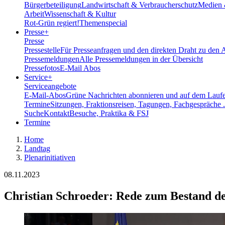
Bürgerbeteiligung
Landwirtschaft & Verbraucherschutz
Medien 
Arbeit
Wissenschaft & Kultur
Rot-Grün regiert!
Themenspecial
Presse
+
Presse
Pressestelle
Für Presseanfragen und den direkten Draht zu den 
Pressemeldungen
Alle Pressemeldungen in der Übersicht
Pressefotos
E-Mail Abos
Service
+
Serviceangebote
E-Mail-Abos
Grüne Nachrichten abonnieren und auf dem Laufe
Termine
Sitzungen, Fraktionsreisen, Tagungen, Fachgespräche .
Suche
Kontakt
Besuche, Praktika & FSJ
Termine
Home
Landtag
Plenarinitiativen
08.11.2023
Christian Schroeder: Rede zum Bestand d