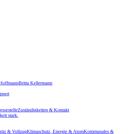
 Hoffmann
Britta Kellermann
ppert
essestelle
Zuständigkeiten & Kontakt
eit stark.
stiz & Vollzug
Klimaschutz, Energie & Atom
Kommunales &