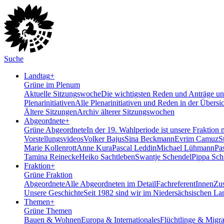
Suche
Landtag
+
Grüne im Plenum
Aktuelle Sitzungswoche
Die wichtigsten Reden und Anträge uns
Plenarinitiativen
Alle Plenarinitiativen und Reden in der Übersi
Ältere Sitzungen
Archiv älterer Sitzungswochen
Abgeordnete
+
Grüne Abgeordnete
In der 19. Wahlperiode ist unsere Fraktion 
Vorstellungsvideos
Volker Bajus
Sina Beckmann
Evrim Camuz
S
Marie Kollenrott
Anne Kura
Pascal Leddin
Michael Lühmann
Pa
Tamina Reinecke
Heiko Sachtleben
Swantje Schendel
Pippa Sch
Fraktion
+
Grüne Fraktion
Abgeordnete
Alle Abgeordneten im Detail
FachreferentInnen
Zus
Unsere Geschichte
Seit 1982 sind wir im Nieder­sächsischen La
Themen
+
Grüne Themen
Bauen & Wohnen
Europa & Internationales
Flüchtlinge & Migra