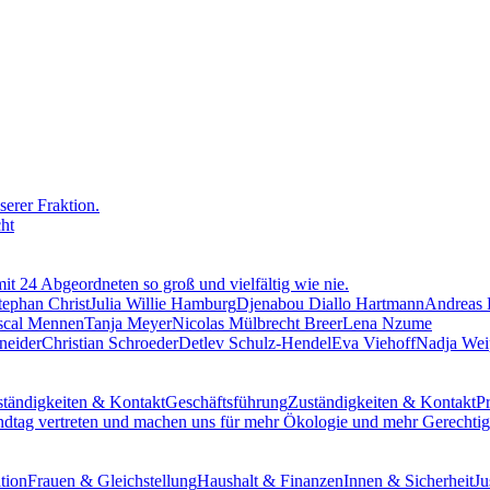
erer Fraktion.
cht
mit 24 Abgeordneten so groß und vielfältig wie nie.
tephan Christ
Julia Willie Hamburg
Djenabou Diallo Hartmann
Andreas
scal Mennen
Tanja Meyer
Nicolas Mülbrecht Breer
Lena Nzume
neider
Christian Schroeder
Detlev Schulz-Hendel
Eva Viehoff
Nadja Wei
tändigkeiten & Kontakt
Geschäftsführung
Zuständigkeiten & Kontakt
Pr
ndtag vertreten und machen uns für mehr Ökologie und mehr Gerechtigk
tion
Frauen & Gleichstellung
Haushalt & Finanzen
Innen & Sicherheit
Ju