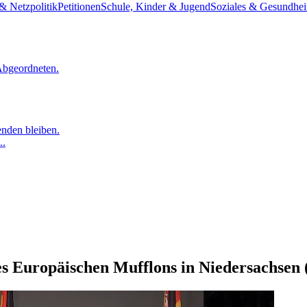
& Netzpolitik
Petitionen
Schule, Kinder & Jugend
Soziales & Gesundhei
Abgeordneten.
nden bleiben.
..
es Europäischen Mufflons in Niedersachsen