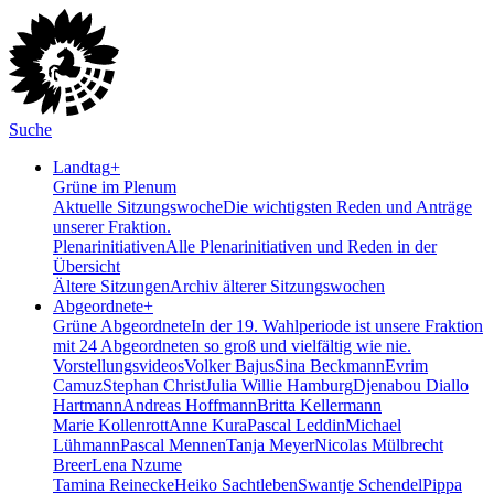
Suche
Landtag
+
Grüne im Plenum
Aktuelle Sitzungswoche
Die wichtigsten Reden und Anträge
unserer Fraktion.
Plenarinitiativen
Alle Plenarinitiativen und Reden in der
Übersicht
Ältere Sitzungen
Archiv älterer Sitzungswochen
Abgeordnete
+
Grüne Abgeordnete
In der 19. Wahlperiode ist unsere Fraktion
mit 24 Abgeordneten so groß und vielfältig wie nie.
Vorstellungsvideos
Volker Bajus
Sina Beckmann
Evrim
Camuz
Stephan Christ
Julia Willie Hamburg
Djenabou Diallo
Hartmann
Andreas Hoffmann
Britta Kellermann
Marie Kollenrott
Anne Kura
Pascal Leddin
Michael
Lühmann
Pascal Mennen
Tanja Meyer
Nicolas Mülbrecht
Breer
Lena Nzume
Tamina Reinecke
Heiko Sachtleben
Swantje Schendel
Pippa