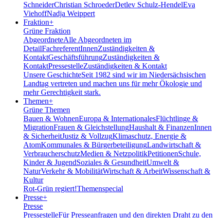
Schneider
Christian Schroeder
Detlev Schulz-Hendel
Eva
Viehoff
Nadja Weippert
Fraktion
+
Grüne Fraktion
Abgeordnete
Alle Abgeordneten im
Detail
FachreferentInnen
Zuständigkeiten &
Kontakt
Geschäftsführung
Zuständigkeiten &
Kontakt
Pressestelle
Zuständigkeiten & Kontakt
Unsere Geschichte
Seit 1982 sind wir im Nieder­sächsischen
Landtag vertreten und machen uns für mehr Ökologie und
mehr Gerechtigkeit stark.
Themen
+
Grüne Themen
Bauen & Wohnen
Europa & Internationales
Flüchtlinge &
Migration
Frauen & Gleichstellung
Haushalt & Finanzen
Innen
& Sicherheit
Justiz & Vollzug
Klimaschutz, Energie &
Atom
Kommunales & Bürgerbeteiligung
Landwirtschaft &
Verbraucherschutz
Medien & Netzpolitik
Petitionen
Schule,
Kinder & Jugend
Soziales & Gesundheit
Umwelt &
Natur
Verkehr & Mobilität
Wirtschaft & Arbeit
Wissenschaft &
Kultur
Rot-Grün regiert!
Themenspecial
Presse
+
Presse
Pressestelle
Für Presseanfragen und den direkten Draht zu den