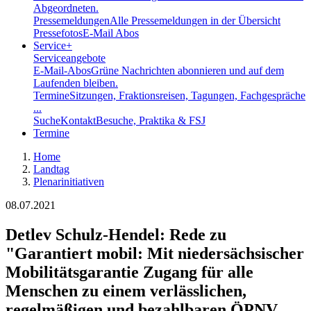
Abgeordneten.
Pressemeldungen
Alle Pressemeldungen in der Übersicht
Pressefotos
E-Mail Abos
Service
+
Serviceangebote
E-Mail-Abos
Grüne Nachrichten abonnieren und auf dem
Laufenden bleiben.
Termine
Sitzungen, Fraktionsreisen, Tagungen, Fachgespräche
...
Suche
Kontakt
Besuche, Praktika & FSJ
Termine
Home
Landtag
Plenarinitiativen
08.07.2021
Detlev Schulz-Hendel: Rede zu
"Garantiert mobil: Mit niedersächsischer
Mobilitätsgarantie Zugang für alle
Menschen zu einem verlässlichen,
regelmäßigen und bezahlbaren ÖPNV