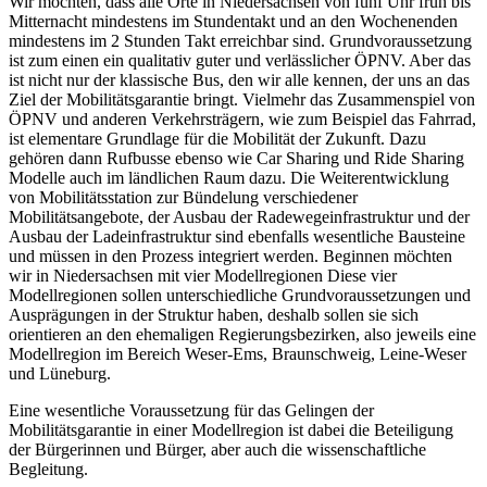
Wir möchten, dass alle Orte in Niedersachsen von fünf Uhr früh bis
Mitternacht mindestens im Stundentakt und an den Wochenenden
mindestens im 2 Stunden Takt erreichbar sind. Grundvoraussetzung
ist zum einen ein qualitativ guter und verlässlicher ÖPNV. Aber das
ist nicht nur der klassische Bus, den wir alle kennen, der uns an das
Ziel der Mobilitätsgarantie bringt. Vielmehr das Zusammenspiel von
ÖPNV und anderen Verkehrsträgern, wie zum Beispiel das Fahrrad,
ist elementare Grundlage für die Mobilität der Zukunft. Dazu
gehören dann Rufbusse ebenso wie Car Sharing und Ride Sharing
Modelle auch im ländlichen Raum dazu. Die Weiterentwicklung
von Mobilitätsstation zur Bündelung verschiedener
Mobilitätsangebote, der Ausbau der Radewegeinfrastruktur und der
Ausbau der Ladeinfrastruktur sind ebenfalls wesentliche Bausteine
und müssen in den Prozess integriert werden. Beginnen möchten
wir in Niedersachsen mit vier Modellregionen Diese vier
Modellregionen sollen unterschiedliche Grundvoraussetzungen und
Ausprägungen in der Struktur haben, deshalb sollen sie sich
orientieren an den ehemaligen Regierungsbezirken, also jeweils eine
Modellregion im Bereich Weser-Ems, Braunschweig, Leine-Weser
und Lüneburg.
Eine wesentliche Voraussetzung für das Gelingen der
Mobilitätsgarantie in einer Modellregion ist dabei die Beteiligung
der Bürgerinnen und Bürger, aber auch die wissenschaftliche
Begleitung.