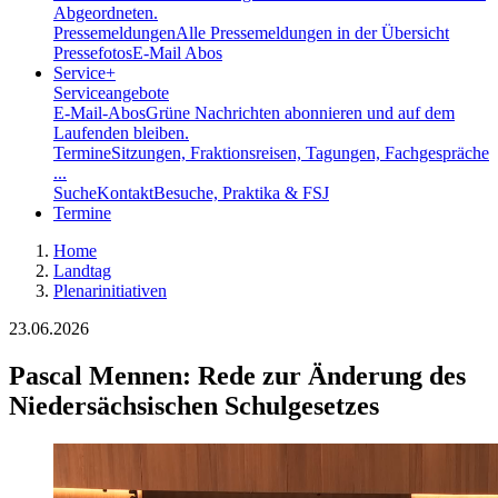
Abgeordneten.
Pressemeldungen
Alle Pressemeldungen in der Übersicht
Pressefotos
E-Mail Abos
Service
+
Serviceangebote
E-Mail-Abos
Grüne Nachrichten abonnieren und auf dem
Laufenden bleiben.
Termine
Sitzungen, Fraktionsreisen, Tagungen, Fachgespräche
...
Suche
Kontakt
Besuche, Praktika & FSJ
Termine
Home
Landtag
Plenarinitiativen
23.06.2026
Pascal Mennen: Rede zur Änderung des
Niedersächsischen Schulgesetzes