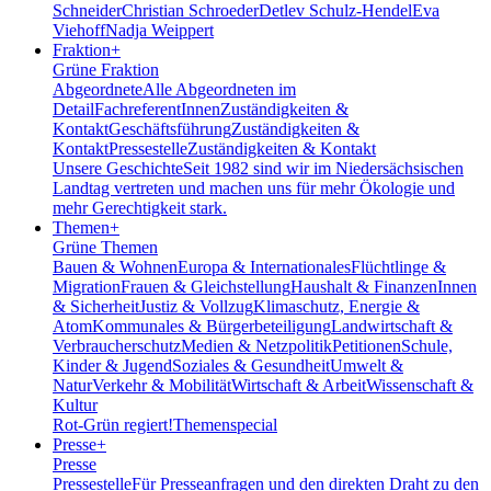
Schneider
Christian Schroeder
Detlev Schulz-Hendel
Eva
Viehoff
Nadja Weippert
Fraktion
+
Grüne Fraktion
Abgeordnete
Alle Abgeordneten im
Detail
FachreferentInnen
Zuständigkeiten &
Kontakt
Geschäftsführung
Zuständigkeiten &
Kontakt
Pressestelle
Zuständigkeiten & Kontakt
Unsere Geschichte
Seit 1982 sind wir im Nieder­sächsischen
Landtag vertreten und machen uns für mehr Ökologie und
mehr Gerechtigkeit stark.
Themen
+
Grüne Themen
Bauen & Wohnen
Europa & Internationales
Flüchtlinge &
Migration
Frauen & Gleichstellung
Haushalt & Finanzen
Innen
& Sicherheit
Justiz & Vollzug
Klimaschutz, Energie &
Atom
Kommunales & Bürgerbeteiligung
Landwirtschaft &
Verbraucherschutz
Medien & Netzpolitik
Petitionen
Schule,
Kinder & Jugend
Soziales & Gesundheit
Umwelt &
Natur
Verkehr & Mobilität
Wirtschaft & Arbeit
Wissenschaft &
Kultur
Rot-Grün regiert!
Themenspecial
Presse
+
Presse
Pressestelle
Für Presseanfragen und den direkten Draht zu den