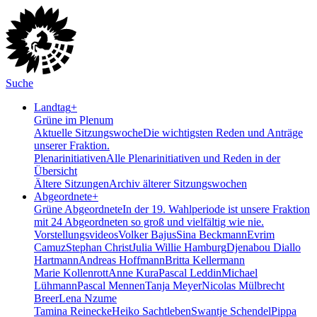
Suche
Landtag
+
Grüne im Plenum
Aktuelle Sitzungswoche
Die wichtigsten Reden und Anträge
unserer Fraktion.
Plenarinitiativen
Alle Plenarinitiativen und Reden in der
Übersicht
Ältere Sitzungen
Archiv älterer Sitzungswochen
Abgeordnete
+
Grüne Abgeordnete
In der 19. Wahlperiode ist unsere Fraktion
mit 24 Abgeordneten so groß und vielfältig wie nie.
Vorstellungsvideos
Volker Bajus
Sina Beckmann
Evrim
Camuz
Stephan Christ
Julia Willie Hamburg
Djenabou Diallo
Hartmann
Andreas Hoffmann
Britta Kellermann
Marie Kollenrott
Anne Kura
Pascal Leddin
Michael
Lühmann
Pascal Mennen
Tanja Meyer
Nicolas Mülbrecht
Breer
Lena Nzume
Tamina Reinecke
Heiko Sachtleben
Swantje Schendel
Pippa