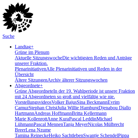
Suche
Landtag
+
Grüne im Plenum
Aktuelle Sitzungswoche
Die wichtigsten Reden und Anträge
unserer Fraktion.
Plenarinitiativen
Alle Plenarinitiativen und Reden in der
Übersicht
Ältere Sitzungen
Archiv älterer Sitzungswochen
Abgeordnete
+
Grüne Abgeordnete
In der 19. Wahlperiode ist unsere Fraktion
mit 24 Abgeordneten so groß und vielfältig wie nie.
Vorstellungsvideos
Volker Bajus
Sina Beckmann
Evrim
Camuz
Stephan Christ
Julia Willie Hamburg
Djenabou Diallo
Hartmann
Andreas Hoffmann
Britta Kellermann
Marie Kollenrott
Anne Kura
Pascal Leddin
Michael
Lühmann
Pascal Mennen
Tanja Meyer
Nicolas Mülbrecht
Breer
Lena Nzume
Tamina Reinecke
Heiko Sachtleben
Swantje Schendel
Pippa