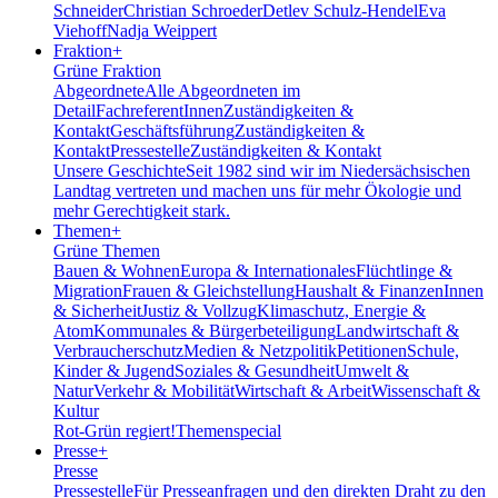
Schneider
Christian Schroeder
Detlev Schulz-Hendel
Eva
Viehoff
Nadja Weippert
Fraktion
+
Grüne Fraktion
Abgeordnete
Alle Abgeordneten im
Detail
FachreferentInnen
Zuständigkeiten &
Kontakt
Geschäftsführung
Zuständigkeiten &
Kontakt
Pressestelle
Zuständigkeiten & Kontakt
Unsere Geschichte
Seit 1982 sind wir im Nieder­sächsischen
Landtag vertreten und machen uns für mehr Ökologie und
mehr Gerechtigkeit stark.
Themen
+
Grüne Themen
Bauen & Wohnen
Europa & Internationales
Flüchtlinge &
Migration
Frauen & Gleichstellung
Haushalt & Finanzen
Innen
& Sicherheit
Justiz & Vollzug
Klimaschutz, Energie &
Atom
Kommunales & Bürgerbeteiligung
Landwirtschaft &
Verbraucherschutz
Medien & Netzpolitik
Petitionen
Schule,
Kinder & Jugend
Soziales & Gesundheit
Umwelt &
Natur
Verkehr & Mobilität
Wirtschaft & Arbeit
Wissenschaft &
Kultur
Rot-Grün regiert!
Themenspecial
Presse
+
Presse
Pressestelle
Für Presseanfragen und den direkten Draht zu den