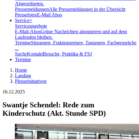
Abgeordneten.
Pressemeldungen
Alle Pressemeldungen in der Übersicht
Pressefotos
E-Mail Abos
Service
+
Serviceangebote
E-Mail-Abos
Grüne Nachrichten abonnieren und auf dem
Laufenden bleiben.
Termine
Sitzungen, Fraktionsreisen, Tagungen, Fachgespräche
...
Suche
Kontakt
Besuche, Praktika & FSJ
Termine
Home
Landtag
Plenarinitiativen
16.12.2025
Swantje Schendel: Rede zum
Kinderschutz (Akt. Stunde SPD)