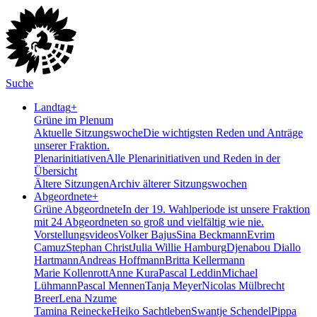
Suche
Landtag
+
Grüne im Plenum
Aktuelle Sitzungswoche
Die wichtigsten Reden und Anträge
unserer Fraktion.
Plenarinitiativen
Alle Plenarinitiativen und Reden in der
Übersicht
Ältere Sitzungen
Archiv älterer Sitzungswochen
Abgeordnete
+
Grüne Abgeordnete
In der 19. Wahlperiode ist unsere Fraktion
mit 24 Abgeordneten so groß und vielfältig wie nie.
Vorstellungsvideos
Volker Bajus
Sina Beckmann
Evrim
Camuz
Stephan Christ
Julia Willie Hamburg
Djenabou Diallo
Hartmann
Andreas Hoffmann
Britta Kellermann
Marie Kollenrott
Anne Kura
Pascal Leddin
Michael
Lühmann
Pascal Mennen
Tanja Meyer
Nicolas Mülbrecht
Breer
Lena Nzume
Tamina Reinecke
Heiko Sachtleben
Swantje Schendel
Pippa