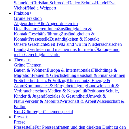
Schneider
Christian Schroeder
Detlev Schulz-Hendel
Eva
Viehoff
Nadja Weippert
Fraktion
+
Grüne Fraktion
Abgeordnete
Alle Abgeordneten im
Detail
FachreferentInnen
Zuständigkeiten &
Kontakt
Geschäftsführung
Zuständigkeiten &
Kontakt
Pressestelle
Zuständigkeiten & Kontakt
Unsere Geschichte
Seit 1982 sind wir im Nieder­sächsischen
Landtag vertreten und machen uns für mehr Ökologie und
mehr Gerechtigkeit stark.
Themen
+
Grüne Themen
Bauen & Wohnen
Europa & Internationales
Flüchtlinge &
Migration
Frauen & Gleichstellung
Haushalt & Finanzen
Innen
& Sicherheit
Justiz & Vollzug
Klimaschutz, Energie &
Atom
Kommunales & Bürgerbeteiligung
Landwirtschaft &
Verbraucherschutz
Medien & Netzpolitik
Petitionen
Schule,
Kinder & Jugend
Soziales & Gesundheit
Umwelt &
Natur
Verkehr & Mobilität
Wirtschaft & Arbeit
Wissenschaft &
Kultur
Rot-Grün regiert!
Themenspecial
Presse
+
Presse
Pressestelle
Für Presseanfragen und den direkten Draht zu den