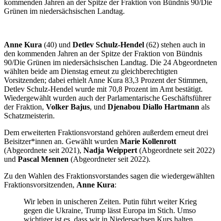
kommenden Jahren an der Spitze der Fraktion von Bündnis 90/Die
Grünen im niedersächsischen Landtag.
Anne Kura
(40) und
Detlev Schulz-Hendel
(62) stehen auch in
den kommenden Jahren an der Spitze der Fraktion von Bündnis
90/Die Grünen im niedersächsischen Landtag. Die 24 Abgeordneten
wählten beide am Dienstag erneut zu gleichberechtigten
Vorsitzenden; dabei erhielt Anne Kura 83,3 Prozent der Stimmen,
Detlev Schulz-Hendel wurde mit 70,8 Prozent im Amt bestätigt.
Wiedergewählt wurden auch der Parlamentarische Geschäftsführer
der Fraktion,
Volker Bajus
, und
Djenabou Diallo Hartmann
als
Schatzmeisterin.
Dem erweiterten Fraktionsvorstand gehören außerdem erneut drei
Beisitzer*innen an. Gewählt wurden
Marie Kollenrott
(Abgeordnete seit 2021),
Nadja Weippert
(Abgeordnete seit 2022)
und
Pascal Mennen
(Abgeordneter seit 2022).
Zu den Wahlen des Fraktionsvorstandes sagen die wiedergewählten
Fraktionsvorsitzenden,
Anne Kura
:
Wir leben in unischeren Zeiten. Putin führt weiter Krieg
gegen die Ukraine, Trump lässt Europa im Stich. Umso
wichtiger ist es, dass wir in Niedersachsen Kurs halten.