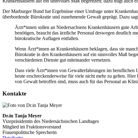
Krankenhäusern auf ein sinnvolles Maß begrenzen; dazu trägt auch ei
Der Marburger Bund hat Ergebnisse einer Umfrage unter Krankenhausä
überbordende Bürokratie und zunehmende Gewalt geprägt. Dazu sag
Ärzt*innen sollen an Niedersachsens Krankenhäusern gute Arbe
benötigen, braucht das ärztliche Personal deswegen deutlich m
bürokratische Auflagen entfallen.
Wenn Ärzt*innen an Krankenhäusern beklagen, dass sie manch
Bürokratie in den Krankenhäusern auf ein sinnvolles Maß begre
verschiedenen Dienste gut miteinander vernetzen.
Dass viele Ärzt*innen von Gewalterfahrungen im beruflichen Umfe
heute erschreckenderweise für viele nicht mehr zu gelten. Hier
von Gewalt betroffen sind, muss auch für das Personal an Klini
Kontakte
Dr.in Tanja Meyer
Vizepräsidentin des Niedersächsischen Landtages
Mitglied im Fraktionsvorstand
Frauenpolitische Sprecherin
Detailseite