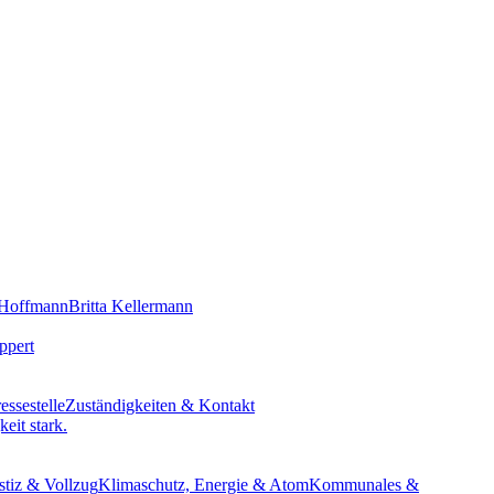
 Hoffmann
Britta Kellermann
ppert
essestelle
Zuständigkeiten & Kontakt
eit stark.
stiz & Vollzug
Klimaschutz, Energie & Atom
Kommunales &