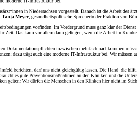
ne moderne IT-Infrastruktur bei.
rzt*innen in Niedersachsen vorgestellt. Danach ist die Arbeit des är
t
Tanja Meyer
, gesundheitspolitische Sprecherin der Fraktion von B
itsbedingungen vorfinden. Im Vordergrund muss ganz klar der Dienst a
ehr Zeit. Das kann vor allem dann gelingen, wenn die Arbeit im Kranke
en Dokumentationspflichten inzwischen mehrfach nachkommen müssen, d
nzen; dazu trägt auch eine moderne IT-Infrastruktur bei. Wir müssen au
ld berichten, darf uns nicht gleichgültig lassen. Die Hand, die hilft, s
 braucht es gute Präventionsmaßnahmen an den Kliniken und die Unterstü
ken gelten: Wir dürfen die Menschen in den Klinken hier nicht im Stich