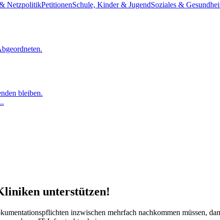
& Netzpolitik
Petitionen
Schule, Kinder & Jugend
Soziales & Gesundhei
Abgeordneten.
nden bleiben.
..
Kliniken unterstützen!
mentationspflichten inzwischen mehrfach nachkommen müssen, dann is