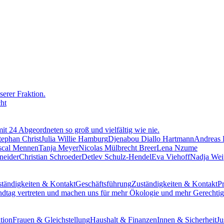
erer Fraktion.
cht
mit 24 Abgeordneten so groß und vielfältig wie nie.
tephan Christ
Julia Willie Hamburg
Djenabou Diallo Hartmann
Andreas
scal Mennen
Tanja Meyer
Nicolas Mülbrecht Breer
Lena Nzume
neider
Christian Schroeder
Detlev Schulz-Hendel
Eva Viehoff
Nadja Wei
tändigkeiten & Kontakt
Geschäftsführung
Zuständigkeiten & Kontakt
Pr
ndtag vertreten und machen uns für mehr Ökologie und mehr Gerechtigk
tion
Frauen & Gleichstellung
Haushalt & Finanzen
Innen & Sicherheit
Ju