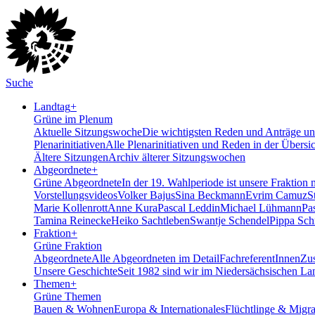
Suche
Landtag
+
Grüne im Plenum
Aktuelle Sitzungswoche
Die wichtigsten Reden und Anträge uns
Plenarinitiativen
Alle Plenarinitiativen und Reden in der Übersi
Ältere Sitzungen
Archiv älterer Sitzungswochen
Abgeordnete
+
Grüne Abgeordnete
In der 19. Wahlperiode ist unsere Fraktion 
Vorstellungsvideos
Volker Bajus
Sina Beckmann
Evrim Camuz
S
Marie Kollenrott
Anne Kura
Pascal Leddin
Michael Lühmann
Pa
Tamina Reinecke
Heiko Sachtleben
Swantje Schendel
Pippa Sch
Fraktion
+
Grüne Fraktion
Abgeordnete
Alle Abgeordneten im Detail
FachreferentInnen
Zus
Unsere Geschichte
Seit 1982 sind wir im Nieder­sächsischen La
Themen
+
Grüne Themen
Bauen & Wohnen
Europa & Internationales
Flüchtlinge & Migra