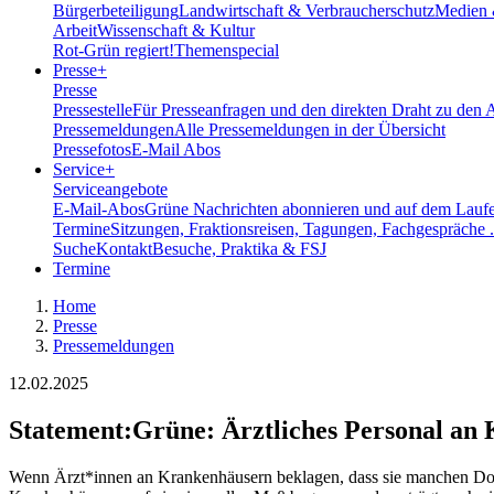
Bürgerbeteiligung
Landwirtschaft & Verbraucherschutz
Medien 
Arbeit
Wissenschaft & Kultur
Rot-Grün regiert!
Themenspecial
Presse
+
Presse
Pressestelle
Für Presseanfragen und den direkten Draht zu den 
Pressemeldungen
Alle Pressemeldungen in der Übersicht
Pressefotos
E-Mail Abos
Service
+
Serviceangebote
E-Mail-Abos
Grüne Nachrichten abonnieren und auf dem Laufe
Termine
Sitzungen, Fraktionsreisen, Tagungen, Fachgespräche .
Suche
Kontakt
Besuche, Praktika & FSJ
Termine
Home
Presse
Pressemeldungen
12.02.2025
Statement
:
Grüne: Ärztliches Personal an 
Wenn Ärzt*innen an Krankenhäusern beklagen, dass sie manchen Doku