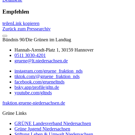
Empfehlen
teilen
Link kopieren
Zurück zum Pressearchiv
Bündnis 90/Die Grünen im Landtag
Hannah-Arendt-Platz 1, 30159 Hannover
0511 3030-4201
gruene@lt.niedersachsen.de
instagram.com/gruene_fraktion_nds
tiktok.com/@gruene_fraktion_nds
facebook.com/grueneltnds
bsky.app/profile/gltn.de
youtube.com/gltnds
fraktion.gruene-niedersachsen.de
Grüne Links
GRÜNE Landesverband Niedersachsen
Grüne Jugend Niedersachsen
Stiftung Leben & Umwelt Niedersachsen