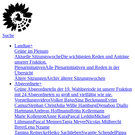
Suche
Landtag
+
Grüne im Plenum
Aktuelle Sitzungswoche
Die wichtigsten Reden und Anträge
unserer Fraktion.
Plenarinitiativen
Alle Plenarinitiativen und Reden in der
Übersicht
Ältere Sitzungen
Archiv älterer Sitzungswochen
Abgeordnete
+
Grüne Abgeordnete
In der 19. Wahlperiode ist unsere Fraktion
mit 24 Abgeordneten so groß und vielfältig wie nie.
Vorstellungsvideos
Volker Bajus
Sina Beckmann
Evrim
Camuz
Stephan Christ
Julia Willie Hamburg
Djenabou Diallo
Hartmann
Andreas Hoffmann
Britta Kellermann
Marie Kollenrott
Anne Kura
Pascal Leddin
Michael
Lühmann
Pascal Mennen
Tanja Meyer
Nicolas Mülbrecht
Breer
Lena Nzume
Tamina Reinecke
Heiko Sachtleben
Swantje Schendel
Pippa