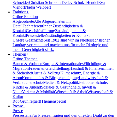
Schneider
Christian Schroeder
Detlev Schulz-Hendel
Eva
Viehoff
Nadja Weippert
Fraktion
+
Grüne Fraktion
Abgeordnete
Alle Abgeordneten im
Detail
FachreferentInnen
Zuständigkeiten &
Kontakt
Geschäftsführung
Zuständigkeiten &
Kontakt
Pressestelle
Zuständigkeiten & Kontakt
Unsere Geschichte
Seit 1982 sind wir im Nieder­sächsischen
Landtag vertreten und machen uns für mehr Ökologie und
mehr Gerechtigkeit stark.
Themen
+
Grüne Themen
Bauen & Wohnen
Europa & Internationales
Flüchtlinge &
Migration
Frauen & Gleichstellung
Haushalt & Finanzen
Innen
& Sicherheit
Justiz & Vollzug
Klimaschutz, Energie &
Atom
Kommunales & Bürgerbeteiligung
Landwirtschaft &
Verbraucherschutz
Medien & Netzpolitik
Petitionen
Schule,
Kinder & Jugend
Soziales & Gesundheit
Umwelt &
Natur
Verkehr & Mobilität
Wirtschaft & Arbeit
Wissenschaft &
Kultur
Rot-Grün regiert!
Themenspecial
Presse
+
Presse
Pressestelle
Für Presseanfragen und den direkten Draht zu den