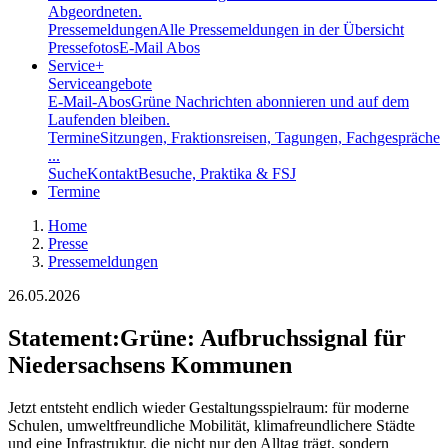
Abgeordneten.
Pressemeldungen
Alle Pressemeldungen in der Übersicht
Pressefotos
E-Mail Abos
Service
+
Serviceangebote
E-Mail-Abos
Grüne Nachrichten abonnieren und auf dem
Laufenden bleiben.
Termine
Sitzungen, Fraktionsreisen, Tagungen, Fachgespräche
...
Suche
Kontakt
Besuche, Praktika & FSJ
Termine
Home
Presse
Pressemeldungen
26.05.2026
Statement
:
Grüne: Aufbruchssignal für
Niedersachsens Kommunen
Jetzt entsteht endlich wieder Gestaltungsspielraum: für moderne
Schulen, umweltfreundliche Mobilität, klimafreundlichere Städte
und eine Infrastruktur, die nicht nur den Alltag trägt, sondern