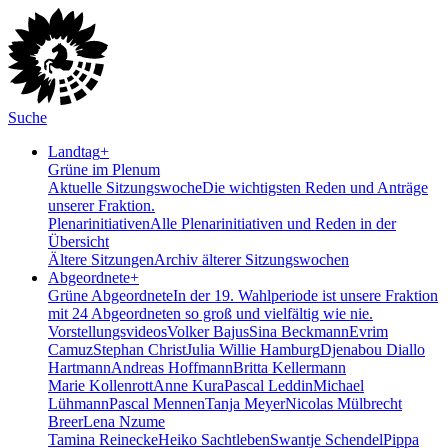
Suche
Landtag
+
Grüne im Plenum
Aktuelle Sitzungswoche
Die wichtigsten Reden und Anträge
unserer Fraktion.
Plenarinitiativen
Alle Plenarinitiativen und Reden in der
Übersicht
Ältere Sitzungen
Archiv älterer Sitzungswochen
Abgeordnete
+
Grüne Abgeordnete
In der 19. Wahlperiode ist unsere Fraktion
mit 24 Abgeordneten so groß und vielfältig wie nie.
Vorstellungsvideos
Volker Bajus
Sina Beckmann
Evrim
Camuz
Stephan Christ
Julia Willie Hamburg
Djenabou Diallo
Hartmann
Andreas Hoffmann
Britta Kellermann
Marie Kollenrott
Anne Kura
Pascal Leddin
Michael
Lühmann
Pascal Mennen
Tanja Meyer
Nicolas Mülbrecht
Breer
Lena Nzume
Tamina Reinecke
Heiko Sachtleben
Swantje Schendel
Pippa