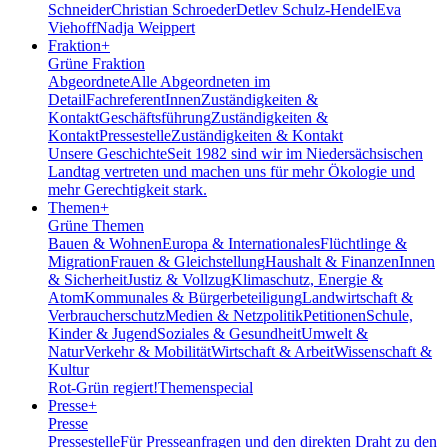
Schneider
Christian Schroeder
Detlev Schulz-Hendel
Eva
Viehoff
Nadja Weippert
Fraktion
+
Grüne Fraktion
Abgeordnete
Alle Abgeordneten im
Detail
FachreferentInnen
Zuständigkeiten &
Kontakt
Geschäftsführung
Zuständigkeiten &
Kontakt
Pressestelle
Zuständigkeiten & Kontakt
Unsere Geschichte
Seit 1982 sind wir im Nieder­sächsischen
Landtag vertreten und machen uns für mehr Ökologie und
mehr Gerechtigkeit stark.
Themen
+
Grüne Themen
Bauen & Wohnen
Europa & Internationales
Flüchtlinge &
Migration
Frauen & Gleichstellung
Haushalt & Finanzen
Innen
& Sicherheit
Justiz & Vollzug
Klimaschutz, Energie &
Atom
Kommunales & Bürgerbeteiligung
Landwirtschaft &
Verbraucherschutz
Medien & Netzpolitik
Petitionen
Schule,
Kinder & Jugend
Soziales & Gesundheit
Umwelt &
Natur
Verkehr & Mobilität
Wirtschaft & Arbeit
Wissenschaft &
Kultur
Rot-Grün regiert!
Themenspecial
Presse
+
Presse
Pressestelle
Für Presseanfragen und den direkten Draht zu den