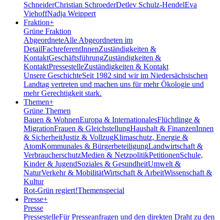
Schneider
Christian Schroeder
Detlev Schulz-Hendel
Eva
Viehoff
Nadja Weippert
Fraktion
+
Grüne Fraktion
Abgeordnete
Alle Abgeordneten im
Detail
FachreferentInnen
Zuständigkeiten &
Kontakt
Geschäftsführung
Zuständigkeiten &
Kontakt
Pressestelle
Zuständigkeiten & Kontakt
Unsere Geschichte
Seit 1982 sind wir im Nieder­sächsischen
Landtag vertreten und machen uns für mehr Ökologie und
mehr Gerechtigkeit stark.
Themen
+
Grüne Themen
Bauen & Wohnen
Europa & Internationales
Flüchtlinge &
Migration
Frauen & Gleichstellung
Haushalt & Finanzen
Innen
& Sicherheit
Justiz & Vollzug
Klimaschutz, Energie &
Atom
Kommunales & Bürgerbeteiligung
Landwirtschaft &
Verbraucherschutz
Medien & Netzpolitik
Petitionen
Schule,
Kinder & Jugend
Soziales & Gesundheit
Umwelt &
Natur
Verkehr & Mobilität
Wirtschaft & Arbeit
Wissenschaft &
Kultur
Rot-Grün regiert!
Themenspecial
Presse
+
Presse
Pressestelle
Für Presseanfragen und den direkten Draht zu den