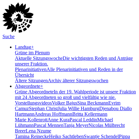
Suche
Landtag
+
Grüne im Plenum
Aktuelle Sitzungswoche
Die wichtigsten Reden und Anträge
unserer Fraktion.
Plenarinitiativen
Alle Plenarinitiativen und Reden in der
Übersicht
Ältere Sitzungen
Archiv älterer Sitzungswochen
Abgeordnete
+
Grüne Abgeordnete
In der 19. Wahlperiode ist unsere Fraktion
mit 24 Abgeordneten so groß und vielfältig wie nie.
Vorstellungsvideos
Volker Bajus
Sina Beckmann
Evrim
Camuz
Stephan Christ
Julia Willie Hamburg
Djenabou Diallo
Hartmann
Andreas Hoffmann
Britta Kellermann
Marie Kollenrott
Anne Kura
Pascal Leddin
Michael
Lühmann
Pascal Mennen
Tanja Meyer
Nicolas Mülbrecht
Breer
Lena Nzume
Tamina Reinecke
Heiko Sachtleben
Swantje Schendel
Pippa