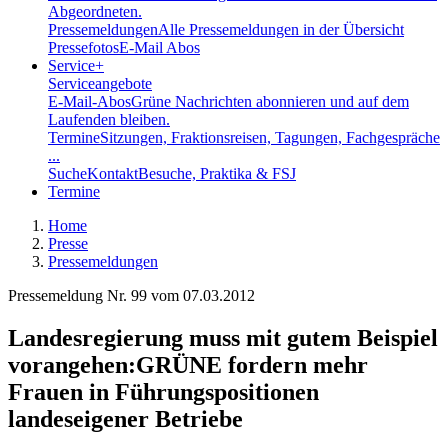
Abgeordneten.
Pressemeldungen
Alle Pressemeldungen in der Übersicht
Pressefotos
E-Mail Abos
Service
+
Serviceangebote
E-Mail-Abos
Grüne Nachrichten abonnieren und auf dem
Laufenden bleiben.
Termine
Sitzungen, Fraktionsreisen, Tagungen, Fachgespräche
...
Suche
Kontakt
Besuche, Praktika & FSJ
Termine
Home
Presse
Pressemeldungen
Pressemeldung Nr. 99 vom
07.03.2012
Landesregierung muss mit gutem Beispiel
vorangehen
:
GRÜNE fordern mehr
Frauen in Führungspositionen
landeseigener Betriebe