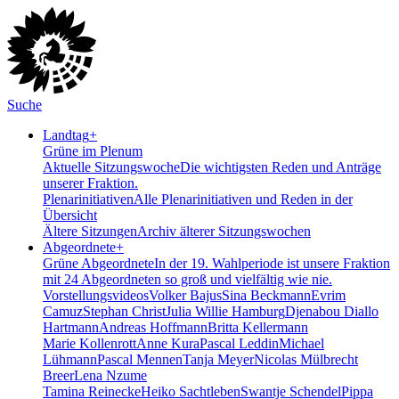
Suche
Landtag
+
Grüne im Plenum
Aktuelle Sitzungswoche
Die wichtigsten Reden und Anträge
unserer Fraktion.
Plenarinitiativen
Alle Plenarinitiativen und Reden in der
Übersicht
Ältere Sitzungen
Archiv älterer Sitzungswochen
Abgeordnete
+
Grüne Abgeordnete
In der 19. Wahlperiode ist unsere Fraktion
mit 24 Abgeordneten so groß und vielfältig wie nie.
Vorstellungsvideos
Volker Bajus
Sina Beckmann
Evrim
Camuz
Stephan Christ
Julia Willie Hamburg
Djenabou Diallo
Hartmann
Andreas Hoffmann
Britta Kellermann
Marie Kollenrott
Anne Kura
Pascal Leddin
Michael
Lühmann
Pascal Mennen
Tanja Meyer
Nicolas Mülbrecht
Breer
Lena Nzume
Tamina Reinecke
Heiko Sachtleben
Swantje Schendel
Pippa