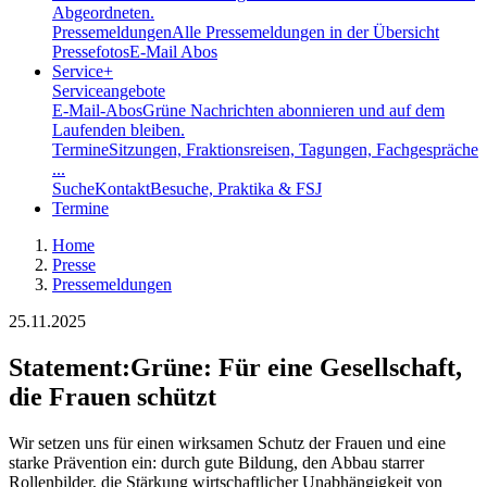
Abgeordneten.
Pressemeldungen
Alle Pressemeldungen in der Übersicht
Pressefotos
E-Mail Abos
Service
+
Serviceangebote
E-Mail-Abos
Grüne Nachrichten abonnieren und auf dem
Laufenden bleiben.
Termine
Sitzungen, Fraktionsreisen, Tagungen, Fachgespräche
...
Suche
Kontakt
Besuche, Praktika & FSJ
Termine
Home
Presse
Pressemeldungen
25.11.2025
Statement
:
Grüne: Für eine Gesellschaft,
die Frauen schützt
Wir setzen uns für einen wirksamen Schutz der Frauen und eine
starke Prävention ein: durch gute Bildung, den Abbau starrer
Rollenbilder, die Stärkung wirtschaftlicher Unabhängigkeit von