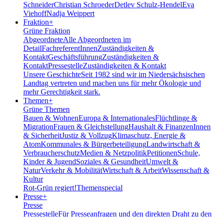
Schneider
Christian Schroeder
Detlev Schulz-Hendel
Eva
Viehoff
Nadja Weippert
Fraktion
+
Grüne Fraktion
Abgeordnete
Alle Abgeordneten im
Detail
FachreferentInnen
Zuständigkeiten &
Kontakt
Geschäftsführung
Zuständigkeiten &
Kontakt
Pressestelle
Zuständigkeiten & Kontakt
Unsere Geschichte
Seit 1982 sind wir im Nieder­sächsischen
Landtag vertreten und machen uns für mehr Ökologie und
mehr Gerechtigkeit stark.
Themen
+
Grüne Themen
Bauen & Wohnen
Europa & Internationales
Flüchtlinge &
Migration
Frauen & Gleichstellung
Haushalt & Finanzen
Innen
& Sicherheit
Justiz & Vollzug
Klimaschutz, Energie &
Atom
Kommunales & Bürgerbeteiligung
Landwirtschaft &
Verbraucherschutz
Medien & Netzpolitik
Petitionen
Schule,
Kinder & Jugend
Soziales & Gesundheit
Umwelt &
Natur
Verkehr & Mobilität
Wirtschaft & Arbeit
Wissenschaft &
Kultur
Rot-Grün regiert!
Themenspecial
Presse
+
Presse
Pressestelle
Für Presseanfragen und den direkten Draht zu den