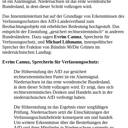
ist ein Alarmsignal. Niedersachsen ist das erste westdeutsche
Bundesland, in dem dieser Schritt vollzogen wird.
Das Innenministerium hat auf der Grundlage von Erkenntnissen des
Verfassungsschutzes den AfD-Landesverband zum
Beobachtungsobjekt mit erheblicher Bedeutung hochgestuft. Das
entspricht der Einstufung „gesichert rechtsextremistisch“ in anderen
Bundesländern. Dazu sagen
Evrim Camuz
, Sprecherin für
Verfassungsschutz, und
Michael Lühmann
, innenpolitischer
Sprecher der Fraktion von Bündnis 90/Die Grünen im
niedersächsischen Landtag:
Evrim Camuz, Sprecherin für Verfassungsschutz:
Die Höherstufung der AfD zur gesichert
rechtsextremistischen Partei ist ein Alarmsignal.
Niedersachsen ist das erste westdeutsche Bundesland,
in dem dieser Schritt vollzogen wird. Er zeigt, dass sich
rechtsextremistisches Denken und Handeln auch in der
niedersächsischen AfD verfestigt haben.
Die Höherstufung ist das Ergebnis einer sorgfältigen
Prüfung. Niedersachsen setzt die Einschätzungen der
Verfassungsschutzbehörde konsequent um und handelt.
Um weitere Erkenntnisse über die Bestrebungen der
AfD und ihrer Mitglieder in Niedersachsen sammeln zu