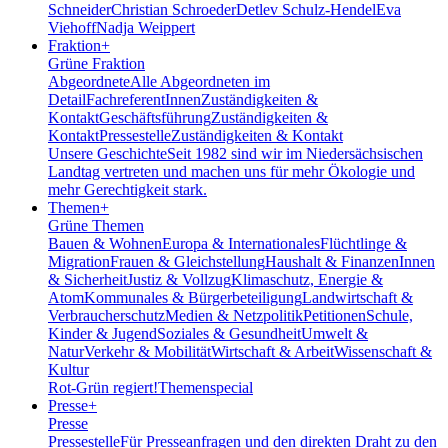
Schneider
Christian Schroeder
Detlev Schulz-Hendel
Eva
Viehoff
Nadja Weippert
Fraktion
+
Grüne Fraktion
Abgeordnete
Alle Abgeordneten im
Detail
FachreferentInnen
Zuständigkeiten &
Kontakt
Geschäftsführung
Zuständigkeiten &
Kontakt
Pressestelle
Zuständigkeiten & Kontakt
Unsere Geschichte
Seit 1982 sind wir im Nieder­sächsischen
Landtag vertreten und machen uns für mehr Ökologie und
mehr Gerechtigkeit stark.
Themen
+
Grüne Themen
Bauen & Wohnen
Europa & Internationales
Flüchtlinge &
Migration
Frauen & Gleichstellung
Haushalt & Finanzen
Innen
& Sicherheit
Justiz & Vollzug
Klimaschutz, Energie &
Atom
Kommunales & Bürgerbeteiligung
Landwirtschaft &
Verbraucherschutz
Medien & Netzpolitik
Petitionen
Schule,
Kinder & Jugend
Soziales & Gesundheit
Umwelt &
Natur
Verkehr & Mobilität
Wirtschaft & Arbeit
Wissenschaft &
Kultur
Rot-Grün regiert!
Themenspecial
Presse
+
Presse
Pressestelle
Für Presseanfragen und den direkten Draht zu den