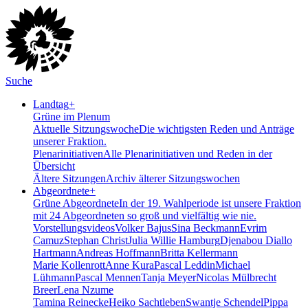
Suche
Landtag
+
Grüne im Plenum
Aktuelle Sitzungswoche
Die wichtigsten Reden und Anträge
unserer Fraktion.
Plenarinitiativen
Alle Plenarinitiativen und Reden in der
Übersicht
Ältere Sitzungen
Archiv älterer Sitzungswochen
Abgeordnete
+
Grüne Abgeordnete
In der 19. Wahlperiode ist unsere Fraktion
mit 24 Abgeordneten so groß und vielfältig wie nie.
Vorstellungsvideos
Volker Bajus
Sina Beckmann
Evrim
Camuz
Stephan Christ
Julia Willie Hamburg
Djenabou Diallo
Hartmann
Andreas Hoffmann
Britta Kellermann
Marie Kollenrott
Anne Kura
Pascal Leddin
Michael
Lühmann
Pascal Mennen
Tanja Meyer
Nicolas Mülbrecht
Breer
Lena Nzume
Tamina Reinecke
Heiko Sachtleben
Swantje Schendel
Pippa