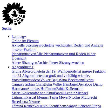
Suche
Landtag
+
Grüne im Plenum
Aktuelle Sitzungswoche
Die wichtigsten Reden und Anträge
unserer Fraktion.
Plenarinitiativen
Alle Plenarinitiativen und Reden in der
Übersicht
Ältere Sitzungen
Archiv älterer Sitzungswochen
Abgeordnete
+
Grüne Abgeordnete
In der 19. Wahlperiode ist unsere Fraktion
mit 24 Abgeordneten so groß und vielfältig wie nie.
Vorstellungsvideos
Volker Bajus
Sina Beckmann
Evrim
Camuz
Stephan Christ
Julia Willie Hamburg
Djenabou Diallo
Hartmann
Andreas Hoffmann
Britta Kellermann
Marie Kollenrott
Anne Kura
Pascal Leddin
Michael
Lühmann
Pascal Mennen
Tanja Meyer
Nicolas Mülbrecht
Breer
Lena Nzume
Tamina Reinecke
Heiko Sachtleben
Swantje Schendel
Pippa