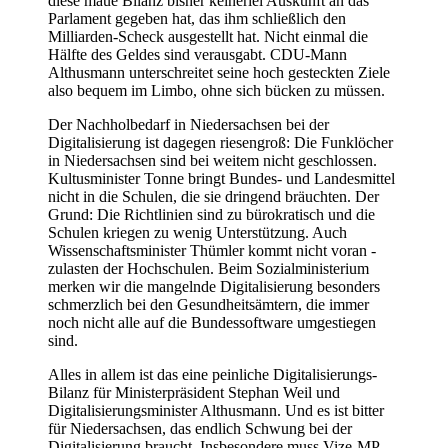
diese maue Bilanz bisher keinerlei Auskunft an das
Parlament gegeben hat, das ihm schließlich den
Milliarden-Scheck ausgestellt hat. Nicht einmal die
Hälfte des Geldes sind verausgabt. CDU-Mann
Althusmann unterschreitet seine hoch gesteckten Ziele
also bequem im Limbo, ohne sich bücken zu müssen.
Der Nachholbedarf in Niedersachsen bei der
Digitalisierung ist dagegen riesengroß: Die Funklöcher
in Niedersachsen sind bei weitem nicht geschlossen.
Kultusminister Tonne bringt Bundes- und Landesmittel
nicht in die Schulen, die sie dringend bräuchten. Der
Grund: Die Richtlinien sind zu bürokratisch und die
Schulen kriegen zu wenig Unterstützung. Auch
Wissenschaftsminister Thümler kommt nicht voran -
zulasten der Hochschulen. Beim Sozialministerium
merken wir die mangelnde Digitalisierung besonders
schmerzlich bei den Gesundheitsämtern, die immer
noch nicht alle auf die Bundessoftware umgestiegen
sind.
Alles in allem ist das eine peinliche Digitalisierungs-
Bilanz für Ministerpräsident Stephan Weil und
Digitalisierungsminister Althusmann. Und es ist bitter
für Niedersachsen, das endlich Schwung bei der
Digitalisierung braucht. Insbesondere muss Vize-MP