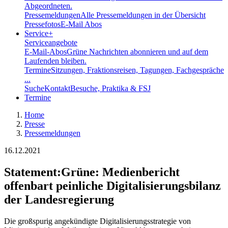
Abgeordneten.
Pressemeldungen
Alle Pressemeldungen in der Übersicht
Pressefotos
E-Mail Abos
Service
+
Serviceangebote
E-Mail-Abos
Grüne Nachrichten abonnieren und auf dem
Laufenden bleiben.
Termine
Sitzungen, Fraktionsreisen, Tagungen, Fachgespräche
...
Suche
Kontakt
Besuche, Praktika & FSJ
Termine
Home
Presse
Pressemeldungen
16.12.2021
Statement
:
Grüne: Medienbericht
offenbart peinliche Digitalisierungsbilanz
der Landesregierung
Die großspurig angekündigte Digitalisierungsstrategie von