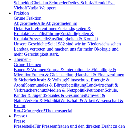
Schneider
Christian Schroeder
Detlev Schulz-Hendel
Eva
Viehoff
Nadja Weippert
Fraktion
+
Grüne Fraktion
Abgeordnete
Alle Abgeordneten im
Detail
FachreferentInnen
Zuständigkeiten &
Kontakt
Geschäftsführung
Zuständigkeiten &
Kontakt
Pressestelle
Zuständigkeiten & Kontakt
Unsere Geschichte
Seit 1982 sind wir im Nieder­sächsischen
Landtag vertreten und machen uns für mehr Ökologie und
mehr Gerechtigkeit stark.
Themen
+
Grüne Themen
Bauen & Wohnen
Europa & Internationales
Flüchtlinge &
Migration
Frauen & Gleichstellung
Haushalt & Finanzen
Innen
& Sicherheit
Justiz & Vollzug
Klimaschutz, Energie &
Atom
Kommunales & Bürgerbeteiligung
Landwirtschaft &
Verbraucherschutz
Medien & Netzpolitik
Petitionen
Schule,
Kinder & Jugend
Soziales & Gesundheit
Umwelt &
Natur
Verkehr & Mobilität
Wirtschaft & Arbeit
Wissenschaft &
Kultur
Rot-Grün regiert!
Themenspecial
Presse
+
Presse
Pressestelle
Für Presseanfragen und den direkten Draht zu den