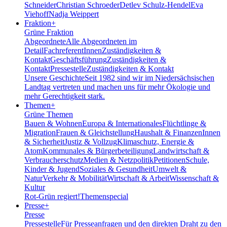
Schneider
Christian Schroeder
Detlev Schulz-Hendel
Eva
Viehoff
Nadja Weippert
Fraktion
+
Grüne Fraktion
Abgeordnete
Alle Abgeordneten im
Detail
FachreferentInnen
Zuständigkeiten &
Kontakt
Geschäftsführung
Zuständigkeiten &
Kontakt
Pressestelle
Zuständigkeiten & Kontakt
Unsere Geschichte
Seit 1982 sind wir im Nieder­sächsischen
Landtag vertreten und machen uns für mehr Ökologie und
mehr Gerechtigkeit stark.
Themen
+
Grüne Themen
Bauen & Wohnen
Europa & Internationales
Flüchtlinge &
Migration
Frauen & Gleichstellung
Haushalt & Finanzen
Innen
& Sicherheit
Justiz & Vollzug
Klimaschutz, Energie &
Atom
Kommunales & Bürgerbeteiligung
Landwirtschaft &
Verbraucherschutz
Medien & Netzpolitik
Petitionen
Schule,
Kinder & Jugend
Soziales & Gesundheit
Umwelt &
Natur
Verkehr & Mobilität
Wirtschaft & Arbeit
Wissenschaft &
Kultur
Rot-Grün regiert!
Themenspecial
Presse
+
Presse
Pressestelle
Für Presseanfragen und den direkten Draht zu den