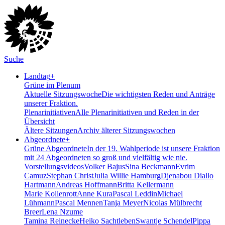
Suche
Landtag
+
Grüne im Plenum
Aktuelle Sitzungswoche
Die wichtigsten Reden und Anträge
unserer Fraktion.
Plenarinitiativen
Alle Plenarinitiativen und Reden in der
Übersicht
Ältere Sitzungen
Archiv älterer Sitzungswochen
Abgeordnete
+
Grüne Abgeordnete
In der 19. Wahlperiode ist unsere Fraktion
mit 24 Abgeordneten so groß und vielfältig wie nie.
Vorstellungsvideos
Volker Bajus
Sina Beckmann
Evrim
Camuz
Stephan Christ
Julia Willie Hamburg
Djenabou Diallo
Hartmann
Andreas Hoffmann
Britta Kellermann
Marie Kollenrott
Anne Kura
Pascal Leddin
Michael
Lühmann
Pascal Mennen
Tanja Meyer
Nicolas Mülbrecht
Breer
Lena Nzume
Tamina Reinecke
Heiko Sachtleben
Swantje Schendel
Pippa