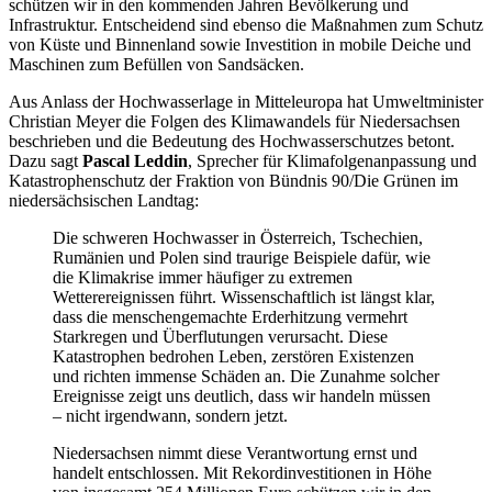
schützen wir in den kommenden Jahren Bevölkerung und
Infrastruktur. Entscheidend sind ebenso die Maßnahmen zum Schutz
von Küste und Binnenland sowie Investition in mobile Deiche und
Maschinen zum Befüllen von Sandsäcken.
Aus Anlass der Hochwasserlage in Mitteleuropa hat Umweltminister
Christian Meyer die Folgen des Klimawandels für Niedersachsen
beschrieben und die Bedeutung des Hochwasserschutzes betont.
Dazu sagt
Pascal Leddin
, Sprecher für Klimafolgenanpassung und
Katastrophenschutz der Fraktion von Bündnis 90/Die Grünen im
niedersächsischen Landtag:
Die schweren Hochwasser in Österreich, Tschechien,
Rumänien und Polen sind traurige Beispiele dafür, wie
die Klimakrise immer häufiger zu extremen
Wetterereignissen führt. Wissenschaftlich ist längst klar,
dass die menschengemachte Erderhitzung vermehrt
Starkregen und Überflutungen verursacht. Diese
Katastrophen bedrohen Leben, zerstören Existenzen
und richten immense Schäden an. Die Zunahme solcher
Ereignisse zeigt uns deutlich, dass wir handeln müssen
– nicht irgendwann, sondern jetzt.
Niedersachsen nimmt diese Verantwortung ernst und
handelt entschlossen. Mit Rekordinvestitionen in Höhe