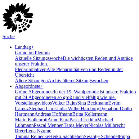
Suche
Landtag
+
Grüne im Plenum
Aktuelle Sitzungswoche
Die wichtigsten Reden und Anträge
unserer Fraktion.
Plenarinitiativen
Alle Plenarinitiativen und Reden in der
Übersicht
Ältere Sitzungen
Archiv älterer Sitzungswochen
Abgeordnete
+
Grüne Abgeordnete
In der 19. Wahlperiode ist unsere Fraktion
mit 24 Abgeordneten so groß und vielfältig wie nie.
Vorstellungsvideos
Volker Bajus
Sina Beckmann
Evrim
Camuz
Stephan Christ
Julia Willie Hamburg
Djenabou Diallo
Hartmann
Andreas Hoffmann
Britta Kellermann
Marie Kollenrott
Anne Kura
Pascal Leddin
Michael
Lühmann
Pascal Mennen
Tanja Meyer
Nicolas Mülbrecht
Breer
Lena Nzume
Tamina Reinecke
Heiko Sachtleben
Swantje Schendel
Pippa