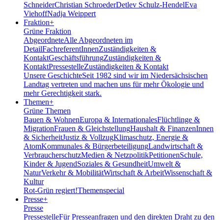
Schneider
Christian Schroeder
Detlev Schulz-Hendel
Eva
Viehoff
Nadja Weippert
Fraktion
+
Grüne Fraktion
Abgeordnete
Alle Abgeordneten im
Detail
FachreferentInnen
Zuständigkeiten &
Kontakt
Geschäftsführung
Zuständigkeiten &
Kontakt
Pressestelle
Zuständigkeiten & Kontakt
Unsere Geschichte
Seit 1982 sind wir im Nieder­sächsischen
Landtag vertreten und machen uns für mehr Ökologie und
mehr Gerechtigkeit stark.
Themen
+
Grüne Themen
Bauen & Wohnen
Europa & Internationales
Flüchtlinge &
Migration
Frauen & Gleichstellung
Haushalt & Finanzen
Innen
& Sicherheit
Justiz & Vollzug
Klimaschutz, Energie &
Atom
Kommunales & Bürgerbeteiligung
Landwirtschaft &
Verbraucherschutz
Medien & Netzpolitik
Petitionen
Schule,
Kinder & Jugend
Soziales & Gesundheit
Umwelt &
Natur
Verkehr & Mobilität
Wirtschaft & Arbeit
Wissenschaft &
Kultur
Rot-Grün regiert!
Themenspecial
Presse
+
Presse
Pressestelle
Für Presseanfragen und den direkten Draht zu den