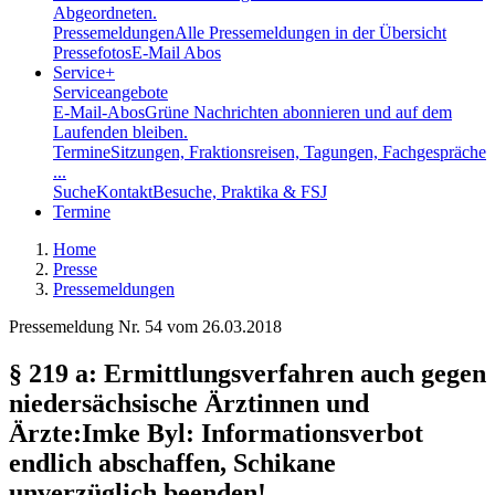
Abgeordneten.
Pressemeldungen
Alle Pressemeldungen in der Übersicht
Pressefotos
E-Mail Abos
Service
+
Serviceangebote
E-Mail-Abos
Grüne Nachrichten abonnieren und auf dem
Laufenden bleiben.
Termine
Sitzungen, Fraktionsreisen, Tagungen, Fachgespräche
...
Suche
Kontakt
Besuche, Praktika & FSJ
Termine
Home
Presse
Pressemeldungen
Pressemeldung Nr. 54 vom
26.03.2018
§ 219 a: Ermittlungsverfahren auch gegen
niedersächsische Ärztinnen und
Ärzte
:
Imke Byl: Informationsverbot
endlich abschaffen, Schikane
unverzüglich beenden!