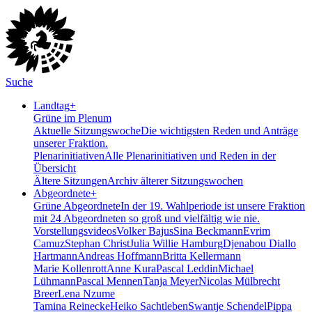
Suche
Landtag
+
Grüne im Plenum
Aktuelle Sitzungswoche
Die wichtigsten Reden und Anträge
unserer Fraktion.
Plenarinitiativen
Alle Plenarinitiativen und Reden in der
Übersicht
Ältere Sitzungen
Archiv älterer Sitzungswochen
Abgeordnete
+
Grüne Abgeordnete
In der 19. Wahlperiode ist unsere Fraktion
mit 24 Abgeordneten so groß und vielfältig wie nie.
Vorstellungsvideos
Volker Bajus
Sina Beckmann
Evrim
Camuz
Stephan Christ
Julia Willie Hamburg
Djenabou Diallo
Hartmann
Andreas Hoffmann
Britta Kellermann
Marie Kollenrott
Anne Kura
Pascal Leddin
Michael
Lühmann
Pascal Mennen
Tanja Meyer
Nicolas Mülbrecht
Breer
Lena Nzume
Tamina Reinecke
Heiko Sachtleben
Swantje Schendel
Pippa