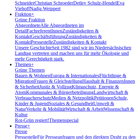
Schneider
Christian Schroeder
Detlev Schulz-Hendel
Eva
Viehoff
Nadja Weippert
Fraktion
+
Grüne Fraktion
Abgeordnete
Alle Abgeordneten im
Detail
FachreferentInnen
Zuständigkeiten &
Kontakt
Geschäftsführung
Zuständigkeiten &
Kontakt
Pressestelle
Zuständigkeiten & Kontakt
Unsere Geschichte
Seit 1982 sind wir im Nieder­sächsischen
Landtag vertreten und machen uns für mehr Ökologie und
mehr Gerechtigkeit stark.
Themen
+
Grüne Themen
Bauen & Wohnen
Europa & Internationales
Flüchtlinge &
Migration
Frauen & Gleichstellung
Haushalt & Finanzen
Innen
& Sicherheit
Justiz & Vollzug
Klimaschutz, Energie &
Atom
Kommunales & Bürgerbeteiligung
Landwirtschaft &
Verbraucherschutz
Medien & Netzpolitik
Petitionen
Schule,
Kinder & Jugend
Soziales & Gesundheit
Umwelt &
Natur
Verkehr & Mobilität
Wirtschaft & Arbeit
Wissenschaft &
Kultur
Rot-Grün regiert!
Themenspecial
Presse
+
Presse
Pressestelle
Für Presseanfragen und den direkten Draht zu den