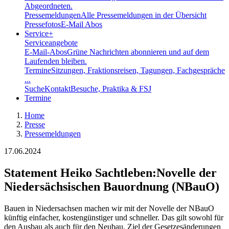
Abgeordneten.
Pressemeldungen
Alle Pressemeldungen in der Übersicht
Pressefotos
E-Mail Abos
Service
+
Serviceangebote
E-Mail-Abos
Grüne Nachrichten abonnieren und auf dem
Laufenden bleiben.
Termine
Sitzungen, Fraktionsreisen, Tagungen, Fachgespräche
...
Suche
Kontakt
Besuche, Praktika & FSJ
Termine
Home
Presse
Pressemeldungen
17.06.2024
Statement Heiko Sachtleben
:
Novelle der
Niedersächsischen Bauordnung (NBauO)
Bauen in Niedersachsen machen wir mit der Novelle der NBauO
künftig einfacher, kostengünstiger und schneller. Das gilt sowohl für
den Ausbau als auch für den Neubau. Ziel der Gesetzesänderungen