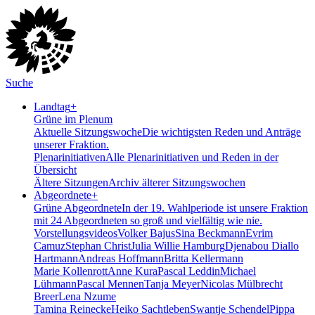
Suche
Landtag
+
Grüne im Plenum
Aktuelle Sitzungswoche
Die wichtigsten Reden und Anträge
unserer Fraktion.
Plenarinitiativen
Alle Plenarinitiativen und Reden in der
Übersicht
Ältere Sitzungen
Archiv älterer Sitzungswochen
Abgeordnete
+
Grüne Abgeordnete
In der 19. Wahlperiode ist unsere Fraktion
mit 24 Abgeordneten so groß und vielfältig wie nie.
Vorstellungsvideos
Volker Bajus
Sina Beckmann
Evrim
Camuz
Stephan Christ
Julia Willie Hamburg
Djenabou Diallo
Hartmann
Andreas Hoffmann
Britta Kellermann
Marie Kollenrott
Anne Kura
Pascal Leddin
Michael
Lühmann
Pascal Mennen
Tanja Meyer
Nicolas Mülbrecht
Breer
Lena Nzume
Tamina Reinecke
Heiko Sachtleben
Swantje Schendel
Pippa