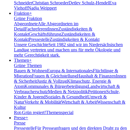
Schneider
Christian Schroeder
Detlev Schulz-Hendel
Eva
Viehoff
Nadja Weippert
Fraktion
+
Grüne Fraktion
Abgeordnete
Alle Abgeordneten im
Detail
FachreferentInnen
Zuständigkeiten &
Kontakt
Geschäftsführung
Zuständigkeiten &
Kontakt
Pressestelle
Zuständigkeiten & Kontakt
Unsere Geschichte
Seit 1982 sind wir im Nieder­sächsischen
Landtag vertreten und machen uns für mehr Ökologie und
mehr Gerechtigkeit stark.
Themen
+
Grüne Themen
Bauen & Wohnen
Europa & Internationales
Flüchtlinge &
Migration
Frauen & Gleichstellung
Haushalt & Finanzen
Innen
& Sicherheit
Justiz & Vollzug
Klimaschutz, Energie &
Atom
Kommunales & Bürgerbeteiligung
Landwirtschaft &
Verbraucherschutz
Medien & Netzpolitik
Petitionen
Schule,
Kinder & Jugend
Soziales & Gesundheit
Umwelt &
Natur
Verkehr & Mobilität
Wirtschaft & Arbeit
Wissenschaft &
Kultur
Rot-Grün regiert!
Themenspecial
Presse
+
Presse
Pressestelle
Für Presseanfragen und den direkten Draht zu den