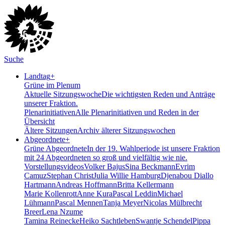
Suche
Landtag
+
Grüne im Plenum
Aktuelle Sitzungswoche
Die wichtigsten Reden und Anträge
unserer Fraktion.
Plenarinitiativen
Alle Plenarinitiativen und Reden in der
Übersicht
Ältere Sitzungen
Archiv älterer Sitzungswochen
Abgeordnete
+
Grüne Abgeordnete
In der 19. Wahlperiode ist unsere Fraktion
mit 24 Abgeordneten so groß und vielfältig wie nie.
Vorstellungsvideos
Volker Bajus
Sina Beckmann
Evrim
Camuz
Stephan Christ
Julia Willie Hamburg
Djenabou Diallo
Hartmann
Andreas Hoffmann
Britta Kellermann
Marie Kollenrott
Anne Kura
Pascal Leddin
Michael
Lühmann
Pascal Mennen
Tanja Meyer
Nicolas Mülbrecht
Breer
Lena Nzume
Tamina Reinecke
Heiko Sachtleben
Swantje Schendel
Pippa