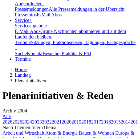
Abgeordneten.
Pressemeldungen
Alle Pressemeldungen in der Übersicht
Pressefotos
E-Mail Abos
Service
+
Serviceangebote
E-Mail-Abos
Grüne Nachrichten abonnieren und auf dem
Laufenden bleiben.
Termine
Sitzungen, Fraktionsreisen, Tagungen, Fachgespräche
...
Suche
Kontakt
Besuche, Praktika & FSJ
Termine
Home
Landtag
Plenarinitiativen
Plenarinitiativen & Reden
Archiv 2004
Alle
2026
2025
2024
2023
2022
2021
2020
2019
2018
2017
2016
2015
2014
201
Nach Themen filtern
Thema
Arbeit und Wirtschaft
Atom & Energie
Bauen & Wohnen
Europa &