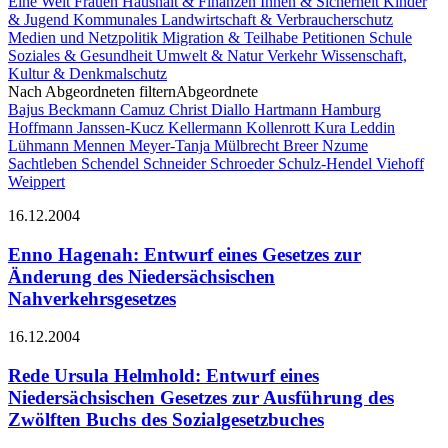
Eine Welt
Frauen
Haushalt & Finanzen
Innen & Sicherheit
Kinder
& Jugend
Kommunales
Landwirtschaft & Verbraucherschutz
Medien und Netzpolitik
Migration & Teilhabe
Petitionen
Schule
Soziales & Gesundheit
Umwelt & Natur
Verkehr
Wissenschaft,
Kultur & Denkmalschutz
Nach Abgeordneten filtern
Abgeordnete
Bajus
Beckmann
Camuz
Christ
Diallo Hartmann
Hamburg
Hoffmann
Janssen-Kucz
Kellermann
Kollenrott
Kura
Leddin
Lühmann
Mennen
Meyer-Tanja
Mülbrecht Breer
Nzume
Sachtleben
Schendel
Schneider
Schroeder
Schulz-Hendel
Viehoff
Weippert
16.12.2004
Enno Hagenah: Entwurf eines Gesetzes zur
Änderung des Niedersächsischen
Nahverkehrsgesetzes
16.12.2004
Rede Ursula Helmhold: Entwurf eines
Niedersächsischen Gesetzes zur Ausführung des
Zwölften Buchs des Sozialgesetzbuches