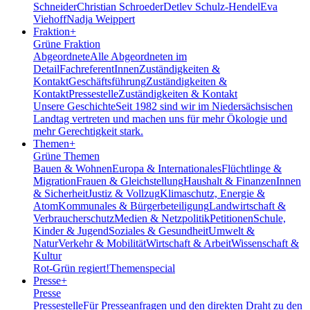
Schneider
Christian Schroeder
Detlev Schulz-Hendel
Eva
Viehoff
Nadja Weippert
Fraktion
+
Grüne Fraktion
Abgeordnete
Alle Abgeordneten im
Detail
FachreferentInnen
Zuständigkeiten &
Kontakt
Geschäftsführung
Zuständigkeiten &
Kontakt
Pressestelle
Zuständigkeiten & Kontakt
Unsere Geschichte
Seit 1982 sind wir im Nieder­sächsischen
Landtag vertreten und machen uns für mehr Ökologie und
mehr Gerechtigkeit stark.
Themen
+
Grüne Themen
Bauen & Wohnen
Europa & Internationales
Flüchtlinge &
Migration
Frauen & Gleichstellung
Haushalt & Finanzen
Innen
& Sicherheit
Justiz & Vollzug
Klimaschutz, Energie &
Atom
Kommunales & Bürgerbeteiligung
Landwirtschaft &
Verbraucherschutz
Medien & Netzpolitik
Petitionen
Schule,
Kinder & Jugend
Soziales & Gesundheit
Umwelt &
Natur
Verkehr & Mobilität
Wirtschaft & Arbeit
Wissenschaft &
Kultur
Rot-Grün regiert!
Themenspecial
Presse
+
Presse
Pressestelle
Für Presseanfragen und den direkten Draht zu den