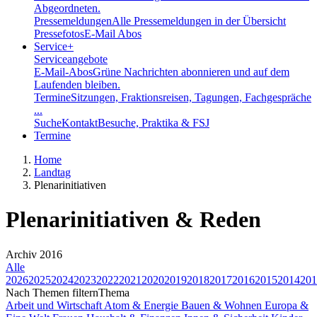
Abgeordneten.
Pressemeldungen
Alle Pressemeldungen in der Übersicht
Pressefotos
E-Mail Abos
Service
+
Serviceangebote
E-Mail-Abos
Grüne Nachrichten abonnieren und auf dem
Laufenden bleiben.
Termine
Sitzungen, Fraktionsreisen, Tagungen, Fachgespräche
...
Suche
Kontakt
Besuche, Praktika & FSJ
Termine
Home
Landtag
Plenarinitiativen
Plenarinitiativen & Reden
Archiv 2016
Alle
2026
2025
2024
2023
2022
2021
2020
2019
2018
2017
2016
2015
2014
201
Nach Themen filtern
Thema
Arbeit und Wirtschaft
Atom & Energie
Bauen & Wohnen
Europa &