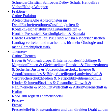
Schneider
Christian Schroeder
Detlev Schulz-Hendel
Eva
Viehoff
Nadja Weippert
Fraktion
+
Grüne Fraktion
Abgeordnete
Alle Abgeordneten im
Detail
FachreferentInnen
Zuständigkeiten &
Kontakt
Geschäftsführung
Zuständigkeiten &
Kontakt
Pressestelle
Zuständigkeiten & Kontakt
Unsere Geschichte
Seit 1982 sind wir im Nieder­sächsischen
Landtag vertreten und machen uns für mehr Ökologie und
mehr Gerechtigkeit stark.
Themen
+
Grüne Themen
Bauen & Wohnen
Europa & Internationales
Flüchtlinge &
Migration
Frauen & Gleichstellung
Haushalt & Finanzen
Innen
& Sicherheit
Justiz & Vollzug
Klimaschutz, Energie &
Atom
Kommunales & Bürgerbeteiligung
Landwirtschaft &
Verbraucherschutz
Medien & Netzpolitik
Petitionen
Schule,
Kinder & Jugend
Soziales & Gesundheit
Umwelt &
Natur
Verkehr & Mobilität
Wirtschaft & Arbeit
Wissenschaft &
Kultur
Rot-Grün regiert!
Themenspecial
Presse
+
Presse
Pressestelle
Für Presseanfragen und den direkten Draht zu den