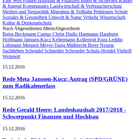
Eine Welt
Frauen
Haushalt & Finanzen
Innen & Sicherheit
Kinder
& Jugend
Kommunales
Landwirtschaft & Verbraucherschutz
Medien und Netzpolitik
Migration & Teilhabe
Petitionen
Schule
Soziales & Gesundheit
Umwelt & Natur
Verkehr
Wissenschaft,
Kultur & Denkmalschutz
Nach Abgeordneten filtern
Abgeordnete
Bajus
Beckmann
Camuz
Christ
Diallo Hartmann
Hamburg
Hoffmann
Janssen-Kucz
Kellermann
Kollenrott
Kura
Leddin
Lühmann
Mennen
Meyer-Tanja
Mülbrecht Breer
Nzume
Sachtleben
Schendel
Schneider
Schroeder
Schulz-Hendel
Viehoff
Weippert
15.12.2016
Rede Meta Janssen-Kucz: Antrag (SPD/GRÜNE)
zum Radikalenerlass
15.12.2016
Rede Gerald Heere: Landeshaushalt 2017/2018 -
Schwerpunkt Finanzen und Hochbau
15.12.2016