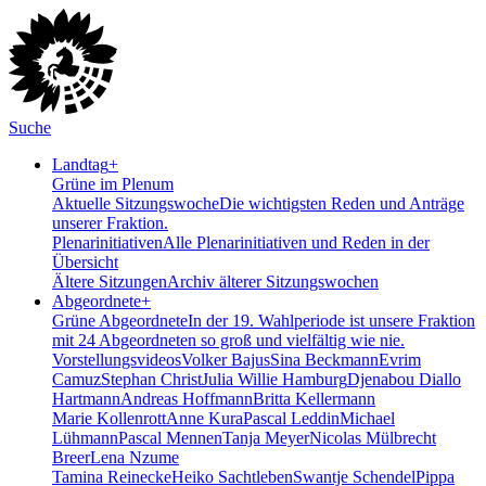
Suche
Landtag
+
Grüne im Plenum
Aktuelle Sitzungswoche
Die wichtigsten Reden und Anträge
unserer Fraktion.
Plenarinitiativen
Alle Plenarinitiativen und Reden in der
Übersicht
Ältere Sitzungen
Archiv älterer Sitzungswochen
Abgeordnete
+
Grüne Abgeordnete
In der 19. Wahlperiode ist unsere Fraktion
mit 24 Abgeordneten so groß und vielfältig wie nie.
Vorstellungsvideos
Volker Bajus
Sina Beckmann
Evrim
Camuz
Stephan Christ
Julia Willie Hamburg
Djenabou Diallo
Hartmann
Andreas Hoffmann
Britta Kellermann
Marie Kollenrott
Anne Kura
Pascal Leddin
Michael
Lühmann
Pascal Mennen
Tanja Meyer
Nicolas Mülbrecht
Breer
Lena Nzume
Tamina Reinecke
Heiko Sachtleben
Swantje Schendel
Pippa