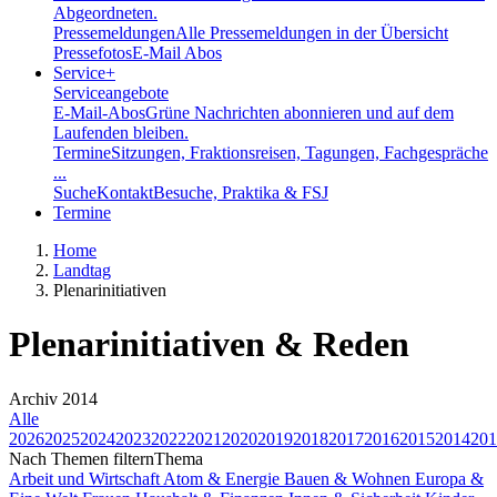
Abgeordneten.
Pressemeldungen
Alle Pressemeldungen in der Übersicht
Pressefotos
E-Mail Abos
Service
+
Serviceangebote
E-Mail-Abos
Grüne Nachrichten abonnieren und auf dem
Laufenden bleiben.
Termine
Sitzungen, Fraktionsreisen, Tagungen, Fachgespräche
...
Suche
Kontakt
Besuche, Praktika & FSJ
Termine
Home
Landtag
Plenarinitiativen
Plenarinitiativen & Reden
Archiv 2014
Alle
2026
2025
2024
2023
2022
2021
2020
2019
2018
2017
2016
2015
2014
201
Nach Themen filtern
Thema
Arbeit und Wirtschaft
Atom & Energie
Bauen & Wohnen
Europa &