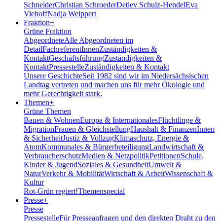
Schneider
Christian Schroeder
Detlev Schulz-Hendel
Eva
Viehoff
Nadja Weippert
Fraktion
+
Grüne Fraktion
Abgeordnete
Alle Abgeordneten im
Detail
FachreferentInnen
Zuständigkeiten &
Kontakt
Geschäftsführung
Zuständigkeiten &
Kontakt
Pressestelle
Zuständigkeiten & Kontakt
Unsere Geschichte
Seit 1982 sind wir im Nieder­sächsischen
Landtag vertreten und machen uns für mehr Ökologie und
mehr Gerechtigkeit stark.
Themen
+
Grüne Themen
Bauen & Wohnen
Europa & Internationales
Flüchtlinge &
Migration
Frauen & Gleichstellung
Haushalt & Finanzen
Innen
& Sicherheit
Justiz & Vollzug
Klimaschutz, Energie &
Atom
Kommunales & Bürgerbeteiligung
Landwirtschaft &
Verbraucherschutz
Medien & Netzpolitik
Petitionen
Schule,
Kinder & Jugend
Soziales & Gesundheit
Umwelt &
Natur
Verkehr & Mobilität
Wirtschaft & Arbeit
Wissenschaft &
Kultur
Rot-Grün regiert!
Themenspecial
Presse
+
Presse
Pressestelle
Für Presseanfragen und den direkten Draht zu den