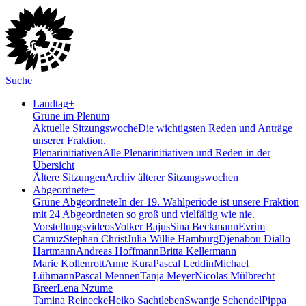
Suche
Landtag
+
Grüne im Plenum
Aktuelle Sitzungswoche
Die wichtigsten Reden und Anträge
unserer Fraktion.
Plenarinitiativen
Alle Plenarinitiativen und Reden in der
Übersicht
Ältere Sitzungen
Archiv älterer Sitzungswochen
Abgeordnete
+
Grüne Abgeordnete
In der 19. Wahlperiode ist unsere Fraktion
mit 24 Abgeordneten so groß und vielfältig wie nie.
Vorstellungsvideos
Volker Bajus
Sina Beckmann
Evrim
Camuz
Stephan Christ
Julia Willie Hamburg
Djenabou Diallo
Hartmann
Andreas Hoffmann
Britta Kellermann
Marie Kollenrott
Anne Kura
Pascal Leddin
Michael
Lühmann
Pascal Mennen
Tanja Meyer
Nicolas Mülbrecht
Breer
Lena Nzume
Tamina Reinecke
Heiko Sachtleben
Swantje Schendel
Pippa