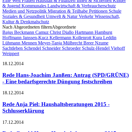
Eine Welt
Frauen
Haushalt & Finanzen
Innen & Sicherheit
Kinder
& Jugend
Kommunales
Landwirtschaft & Verbraucherschutz
Medien und Netzpolitik
Migration & Teilhabe
Petitionen
Schule
Soziales & Gesundheit
Umwelt & Natur
Verkehr
Wissenschaft,
Kultur & Denkmalschutz
Nach Abgeordneten filtern
Abgeordnete
Bajus
Beckmann
Camuz
Christ
Diallo Hartmann
Hamburg
Hoffmann
Janssen-Kucz
Kellermann
Kollenrott
Kura
Leddin
Lühmann
Mennen
Meyer-Tanja
Mülbrecht Breer
Nzume
Sachtleben
Schendel
Schneider
Schroeder
Schulz-Hendel
Viehoff
Weippert
18.12.2014
Rede Hans-Joachim Janßen: Antrag (SPD/GRÜNE)
- Eine bedarfsgerechte Düngung festschreiben
18.12.2014
Rede Anja Piel: Haushaltsberatungen 2015 -
Schlusserklärung
17.12.2014