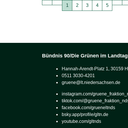
Seite
Seite
Seite
Seite
Seite
1
2
3
4
5
Bündnis 90/Die Grünen im Landtag
Hannah-Arendt-Platz 1, 30159 
0511 3030-4201
gruene@lt.niedersachsen.de
instagram.com/gruene_fraktion_
tiktok.com/@gruene_fraktion_nd
facebook.com/grueneltnds
bsky.app/profile/gltn.de
youtube.com/gltnds