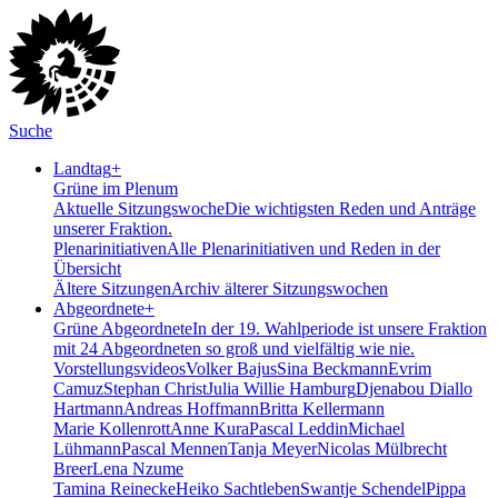
Suche
Landtag
+
Grüne im Plenum
Aktuelle Sitzungswoche
Die wichtigsten Reden und Anträge
unserer Fraktion.
Plenarinitiativen
Alle Plenarinitiativen und Reden in der
Übersicht
Ältere Sitzungen
Archiv älterer Sitzungswochen
Abgeordnete
+
Grüne Abgeordnete
In der 19. Wahlperiode ist unsere Fraktion
mit 24 Abgeordneten so groß und vielfältig wie nie.
Vorstellungsvideos
Volker Bajus
Sina Beckmann
Evrim
Camuz
Stephan Christ
Julia Willie Hamburg
Djenabou Diallo
Hartmann
Andreas Hoffmann
Britta Kellermann
Marie Kollenrott
Anne Kura
Pascal Leddin
Michael
Lühmann
Pascal Mennen
Tanja Meyer
Nicolas Mülbrecht
Breer
Lena Nzume
Tamina Reinecke
Heiko Sachtleben
Swantje Schendel
Pippa