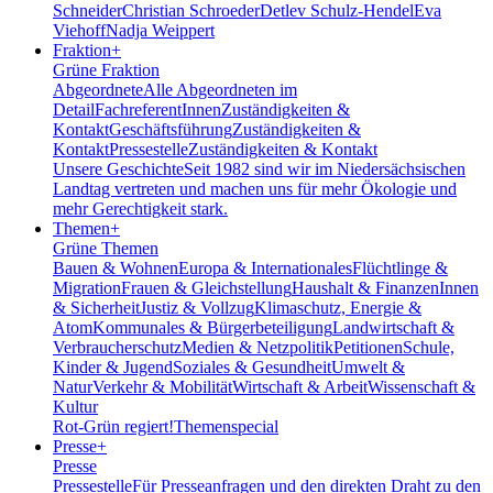
Schneider
Christian Schroeder
Detlev Schulz-Hendel
Eva
Viehoff
Nadja Weippert
Fraktion
+
Grüne Fraktion
Abgeordnete
Alle Abgeordneten im
Detail
FachreferentInnen
Zuständigkeiten &
Kontakt
Geschäftsführung
Zuständigkeiten &
Kontakt
Pressestelle
Zuständigkeiten & Kontakt
Unsere Geschichte
Seit 1982 sind wir im Nieder­sächsischen
Landtag vertreten und machen uns für mehr Ökologie und
mehr Gerechtigkeit stark.
Themen
+
Grüne Themen
Bauen & Wohnen
Europa & Internationales
Flüchtlinge &
Migration
Frauen & Gleichstellung
Haushalt & Finanzen
Innen
& Sicherheit
Justiz & Vollzug
Klimaschutz, Energie &
Atom
Kommunales & Bürgerbeteiligung
Landwirtschaft &
Verbraucherschutz
Medien & Netzpolitik
Petitionen
Schule,
Kinder & Jugend
Soziales & Gesundheit
Umwelt &
Natur
Verkehr & Mobilität
Wirtschaft & Arbeit
Wissenschaft &
Kultur
Rot-Grün regiert!
Themenspecial
Presse
+
Presse
Pressestelle
Für Presseanfragen und den direkten Draht zu den