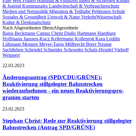
Eine Welt
Frauen
Haushalt & Finanzen
Innen & Sicherheit
Kinder
& Jugend
Kommunales
Landwirtschaft & Verbraucherschutz
Medien und Netzpolitik
Migration & Teilhabe
Petitionen
Schule
Soziales & Gesundheit
Umwelt & Natur
Verkehr
Wissenschaft,
Kultur & Denkmalschutz
Nach Abgeordneten filtern
Abgeordnete
Bajus
Beckmann
Camuz
Christ
Diallo Hartmann
Hamburg
Hoffmann
Janssen-Kucz
Kellermann
Kollenrott
Kura
Leddin
Lühmann
Mennen
Meyer-Tanja
Mülbrecht Breer
Nzume
Sachtleben
Schendel
Schneider
Schroeder
Schulz-Hendel
Viehoff
Weippert
22.03.2023
Änderungsantrag (SPD/CDU/GRÜNE):
Reaktivierung stillgelegter Bahnstrecken
wiederaufnehmen - ein neues Reaktivierungspro-
gramm starten
23.02.2023
Stephan Christ: Rede zur Reaktivierung stillgelegter
Bahnstrecken (Antrag SPD/GRÜNE)