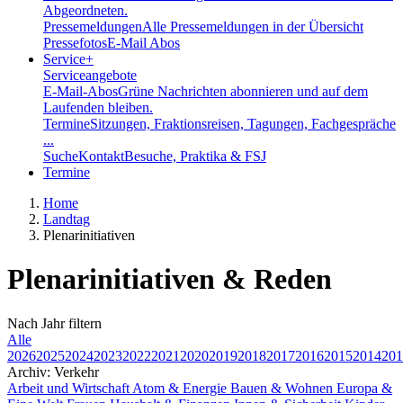
Abgeordneten.
Pressemeldungen
Alle Pressemeldungen in der Übersicht
Pressefotos
E-Mail Abos
Service
+
Serviceangebote
E-Mail-Abos
Grüne Nachrichten abonnieren und auf dem
Laufenden bleiben.
Termine
Sitzungen, Fraktionsreisen, Tagungen, Fachgespräche
...
Suche
Kontakt
Besuche, Praktika & FSJ
Termine
Home
Landtag
Plenarinitiativen
Plenarinitiativen & Reden
Nach
Jahr
filtern
Alle
2026
2025
2024
2023
2022
2021
2020
2019
2018
2017
2016
2015
2014
201
Archiv: Verkehr
Arbeit und Wirtschaft
Atom & Energie
Bauen & Wohnen
Europa &