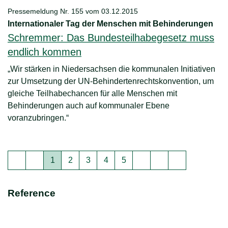
Pressemeldung Nr. 155 vom
03.12.2015
Internationaler Tag der Menschen mit Behinderungen
Schremmer: Das Bundesteilhabegesetz muss
endlich kommen
„Wir stärken in Niedersachsen die kommunalen Initiativen
zur Umsetzung der UN-Behindertenrechtskonvention, um
gleiche Teilhabechancen für alle Menschen mit
Behinderungen auch auf kommunaler Ebene
voranzubringen.“
Seite
Seite
Seite
Seite
Seite
1
2
3
4
5
Reference