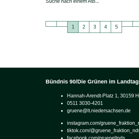
Suche nach einem Ato...
Seite
Seite
Seite
Seite
Seite
1
2
3
4
5
Bündnis 90/Die Grünen im Landtag
Hannah-Arendt-Platz 1, 30159 
0511 3030-4201
gruene@lt.niedersachsen.de
instagram.com/gruene_fraktion_
tiktok.com/@gruene_fraktion_nd
facebook.com/grueneltnds