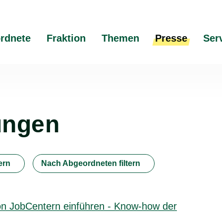
rdnete
Fraktion
Themen
Presse
Ser
ungen
ern
Nach Abgeordneten filtern
von JobCentern einführen - Know-how der