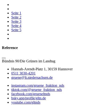
Seite
1
Seite
2
Seite
3
Seite
4
Seite
5
Reference
Bündnis 90/Die Grünen im Landtag
Hannah-Arendt-Platz 1, 30159 Hannover
0511 3030-4201
gruene@lt.niedersachsen.de
instagram.com/gruene_fraktion_nds
tiktok.com/@gruene_fraktion_nds
facebook.com/grueneltnds
bsky.app/profile/gltn.de
youtube.com/gltnds