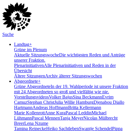
Suche
Landtag
+
Grüne im Plenum
Aktuelle Sitzungswoche
Die wichtigsten Reden und Anträge
unserer Fraktion.
Plenarinitiativen
Alle Plenarinitiativen und Reden in der
Übersicht
Ältere Sitzungen
Archiv älterer Sitzungswochen
Abgeordnete
+
Grüne Abgeordnete
In der 19. Wahlperiode ist unsere Fraktion
mit 24 Abgeordneten so groß und vielfältig wie nie.
Vorstellungsvideos
Volker Bajus
Sina Beckmann
Evrim
Camuz
Stephan Christ
Julia Willie Hamburg
Djenabou Diallo
Hartmann
Andreas Hoffmann
Britta Kellermann
Marie Kollenrott
Anne Kura
Pascal Leddin
Michael
Lühmann
Pascal Mennen
Tanja Meyer
Nicolas Mülbrecht
Breer
Lena Nzume
Tamina Reinecke
Heiko Sachtleben
Swantje Schendel
Pippa