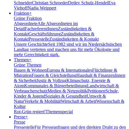
Schneider
Christian Schroeder
Detlev Schulz-Hendel
Eva
Viehoff
Nadja Weippert
Fraktion
+
Grüne Fraktion
Abgeordnete
Alle Abgeordneten im
Detail
FachreferentInnen
Zuständigkeiten &
Kontakt
Geschäftsführung
Zuständigkeiten &
Kontakt
Pressestelle
Zuständigkeiten & Kontakt
Unsere Geschichte
Seit 1982 sind wir im Nieder­sächsischen
Landtag vertreten und machen uns für mehr Ökologie und
mehr Gerechtigkeit stark.
Themen
+
Grüne Themen
Bauen & Wohnen
Europa & Internationales
Flüchtlinge &
Migration
Frauen & Gleichstellung
Haushalt & Finanzen
Innen
& Sicherheit
Justiz & Vollzug
Klimaschutz, Energie &
Atom
Kommunales & Bürgerbeteiligung
Landwirtschaft &
Verbraucherschutz
Medien & Netzpolitik
Petitionen
Schule,
Kinder & Jugend
Soziales & Gesundheit
Umwelt &
Natur
Verkehr & Mobilität
Wirtschaft & Arbeit
Wissenschaft &
Kultur
Rot-Grün regiert!
Themenspecial
Presse
+
Presse
Pressestelle
Für Presseanfragen und den direkten Draht zu den