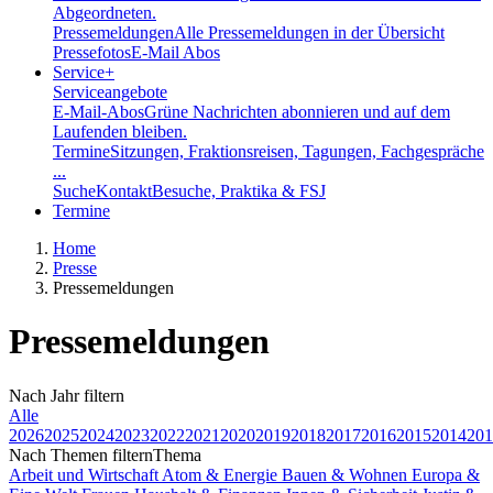
Abgeordneten.
Pressemeldungen
Alle Pressemeldungen in der Übersicht
Pressefotos
E-Mail Abos
Service
+
Serviceangebote
E-Mail-Abos
Grüne Nachrichten abonnieren und auf dem
Laufenden bleiben.
Termine
Sitzungen, Fraktionsreisen, Tagungen, Fachgespräche
...
Suche
Kontakt
Besuche, Praktika & FSJ
Termine
Home
Presse
Pressemeldungen
Pressemeldungen
Nach
Jahr
filtern
Alle
2026
2025
2024
2023
2022
2021
2020
2019
2018
2017
2016
2015
2014
201
Nach Themen filtern
Thema
Arbeit und Wirtschaft
Atom & Energie
Bauen & Wohnen
Europa &