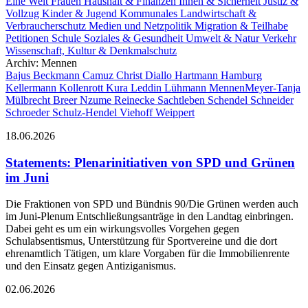
Eine Welt
Frauen
Haushalt & Finanzen
Innen & Sicherheit
Justiz &
Vollzug
Kinder & Jugend
Kommunales
Landwirtschaft &
Verbraucherschutz
Medien und Netzpolitik
Migration & Teilhabe
Petitionen
Schule
Soziales & Gesundheit
Umwelt & Natur
Verkehr
Wissenschaft, Kultur & Denkmalschutz
Archiv: Mennen
Bajus
Beckmann
Camuz
Christ
Diallo Hartmann
Hamburg
Kellermann
Kollenrott
Kura
Leddin
Lühmann
Mennen
Meyer-Tanja
Mülbrecht Breer
Nzume
Reinecke
Sachtleben
Schendel
Schneider
Schroeder
Schulz-Hendel
Viehoff
Weippert
18.06.2026
Statements
:
Plenarinitiativen von SPD und Grünen
im Juni
Die Fraktionen von SPD und Bündnis 90/Die Grünen werden auch
im Juni-Plenum Entschließungsanträge in den Landtag einbringen.
Dabei geht es um ein wirkungsvolles Vorgehen gegen
Schulabsentismus, Unterstützung für Sportvereine und die dort
ehrenamtlich Tätigen, um klare Vorgaben für die Immobilienrente
und den Einsatz gegen Antiziganismus.
02.06.2026