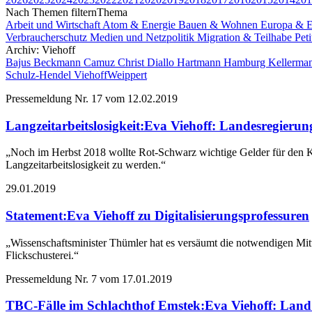
Nach Themen filtern
Thema
Arbeit und Wirtschaft
Atom & Energie
Bauen & Wohnen
Europa & E
Verbraucherschutz
Medien und Netzpolitik
Migration & Teilhabe
Pet
Archiv: Viehoff
Bajus
Beckmann
Camuz
Christ
Diallo Hartmann
Hamburg
Kellerma
Schulz-Hendel
Viehoff
Weippert
Pressemeldung Nr. 17 vom
12.02.2019
Langzeitarbeitslosigkeit
:
Eva Viehoff: Landesregierun
„Noch im Herbst 2018 wollte Rot-Schwarz wichtige Gelder für den Kam
Langzeitarbeitslosigkeit zu werden.“
29.01.2019
Statement
:
Eva Viehoff zu Digitalisierungsprofessuren
„Wissenschaftsminister Thümler hat es versäumt die notwendigen Mitte
Flickschusterei.“
Pressemeldung Nr. 7 vom
17.01.2019
TBC-Fälle im Schlachthof Emstek
:
Eva Viehoff: Land 