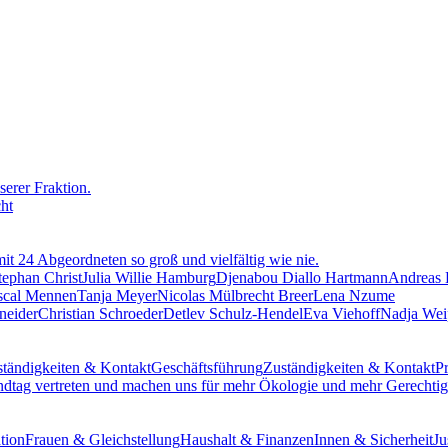
erer Fraktion.
cht
mit 24 Abgeordneten so groß und vielfältig wie nie.
tephan Christ
Julia Willie Hamburg
Djenabou Diallo Hartmann
Andreas
scal Mennen
Tanja Meyer
Nicolas Mülbrecht Breer
Lena Nzume
neider
Christian Schroeder
Detlev Schulz-Hendel
Eva Viehoff
Nadja Wei
tändigkeiten & Kontakt
Geschäftsführung
Zuständigkeiten & Kontakt
Pr
ndtag vertreten und machen uns für mehr Ökologie und mehr Gerechtigk
tion
Frauen & Gleichstellung
Haushalt & Finanzen
Innen & Sicherheit
Ju