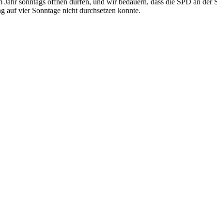
 Jahr sonntags öffnen dürfen, und wir bedauern, dass die SPD an der Se
 auf vier Sonntage nicht durchsetzen konnte.