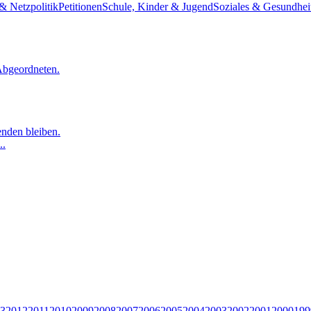
& Netzpolitik
Petitionen
Schule, Kinder & Jugend
Soziales & Gesundhei
Abgeordneten.
nden bleiben.
..
3
2012
2011
2010
2009
2008
2007
2006
2005
2004
2003
2002
2001
2000
199