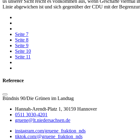
us unserer Sicht reicht es vollkommen aus, wenn Geschäfte viermal im
Linie abgewichen ist und sich gegenüber der CDU mit der Begrenzung
Seite
7
Seite
8
Seite
9
Seite
10
Seite
11
Reference
Bündnis 90/Die Grünen im Landtag
Hannah-Arendt-Platz 1, 30159 Hannover
0511 3030-4201
gruene@lt.niedersachsen.de
instagram.com/gruene_fraktion_nds
tiktok.com/@gruene_fraktion_nds