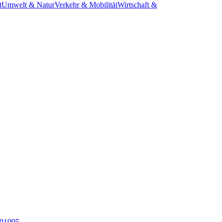
t
Umwelt & Natur
Verkehr & Mobilität
Wirtschaft &
9
1995