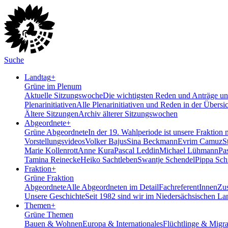
Suche
Landtag
+
Grüne im Plenum
Aktuelle Sitzungswoche
Die wichtigsten Reden und Anträge uns
Plenarinitiativen
Alle Plenarinitiativen und Reden in der Übersi
Ältere Sitzungen
Archiv älterer Sitzungswochen
Abgeordnete
+
Grüne Abgeordnete
In der 19. Wahlperiode ist unsere Fraktion 
Vorstellungsvideos
Volker Bajus
Sina Beckmann
Evrim Camuz
S
Marie Kollenrott
Anne Kura
Pascal Leddin
Michael Lühmann
Pa
Tamina Reinecke
Heiko Sachtleben
Swantje Schendel
Pippa Sch
Fraktion
+
Grüne Fraktion
Abgeordnete
Alle Abgeordneten im Detail
FachreferentInnen
Zus
Unsere Geschichte
Seit 1982 sind wir im Nieder­sächsischen La
Themen
+
Grüne Themen
Bauen & Wohnen
Europa & Internationales
Flüchtlinge & Migra