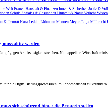
ine Welt
Frauen
Haushalt & Finanzen
Innen & Sicherheit
Justiz & Vol
itionen
Schule
Soziales & Gesundheit
Umwelt & Natur
Verkehr
Wissen
nn
Kollenrott
Kura
Leddin
Lühmann
Mennen
Meyer-Tanja
Mülbrecht 
g muss aktiv werden
pf gegen Arbeitslosigkeit streichen. Nun appelliert Wirtschaftsminist
l für die Digitalisierungsprofessuren im Landeshaushalt zu verankern 
muss sich schützend hinter die Beraterin stellen