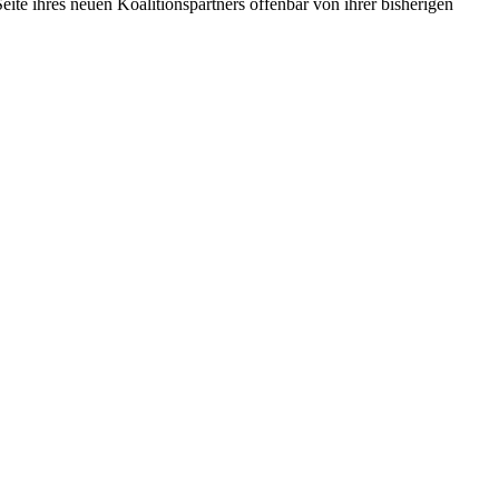
ite ihres neuen Koalitionspartners offenbar von ihrer bisherigen