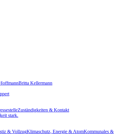
 Hoffmann
Britta Kellermann
ppert
essestelle
Zuständigkeiten & Kontakt
eit stark.
stiz & Vollzug
Klimaschutz, Energie & Atom
Kommunales &