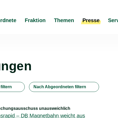
rdnete
Fraktion
Themen
Presse
Ser
ungen
iltern
Nach Abgeordneten filtern
rsuchungsausschuss unausweichlich
nsrapid – DB Magnetbahn weicht aus