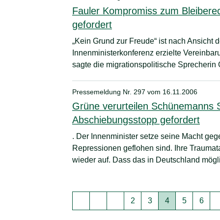
Fauler Kompromiss zum Bleibere
gefordert
„Kein Grund zur Freude“ ist nach Ansicht d
Innenministerkonferenz erzielte Vereinbar
sagte die migrationspolitische Sprecherin
Pressemeldung Nr. 297 vom
16.11.2006
Grüne verurteilen Schünemanns S
Abschiebungsstopp gefordert
. Der Innenminister setze seine Macht geg
Repressionen geflohen sind. Ihre Trauma
wieder auf. Dass das in Deutschland mögli
Seite
Seite
Seite
Seite
Seite
2
3
4
5
6